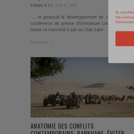
,
ROMAIN PETIT
JUIN 13, 2019
By submittin
… et poursuit le développement de « Scarabée » 
http://www.o
SafeUnsubscr
conférence de presse d’Emmanuel Levacher qui s’e
tenue ce mercredi 5 juin au Club Saint …
0 Commen
Read more
ANATOMIE DES CONFLITS
CONTEMPORAINS: BARKHANE, ÉVITER