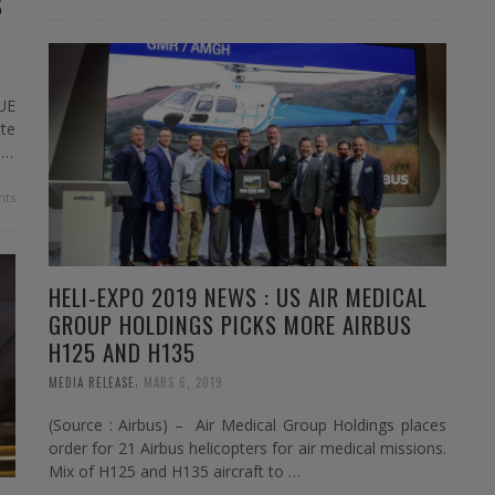
S
UE
te
 …
ts
HELI-EXPO 2019 NEWS : US AIR MEDICAL
GROUP HOLDINGS PICKS MORE AIRBUS
H125 AND H135
,
MEDIA RELEASE
MARS 6, 2019
(Source : Airbus) – Air Medical Group Holdings places
order for 21 Airbus helicopters for air medical missions.
Mix of H125 and H135 aircraft to …