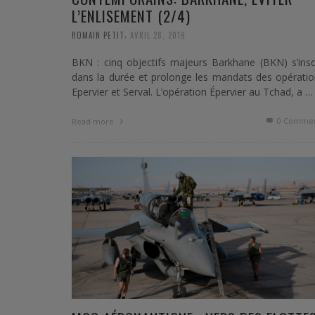
L’ENLISEMENT (2/4)
,
ROMAIN PETIT
AVRIL 28, 2019
BKN : cinq objectifs majeurs Barkhane (BKN) s’insc
dans la durée et prolonge les mandats des opérati
Epervier et Serval. L’opération Épervier au Tchad, a …
0 Commen
Read more