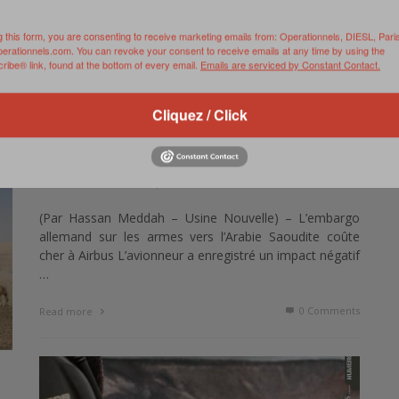
g this form, you are consenting to receive marketing emails from: Operationnels, DIESL, Pari
La
perationnels.com. You can revoke your consent to receive emails at any time by using the
ibe® link, found at the bottom of every email.
Emails are serviced by Constant Contact.
st
EMBARGO ALLEMAND : UN IMPACT
Cliquez / Click
ts
NÉGATIF DE 190 MILLIONS D’EUROS POUR
AIRBUS
,
REVUE DE WEB
AVRIL 30, 2019
(Par Hassan Meddah – Usine Nouvelle) – L’embargo
allemand sur les armes vers l’Arabie Saoudite coûte
cher à Airbus L’avionneur a enregistré un impact négatif
…
0 Comments
Read more