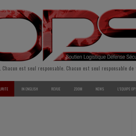
. Chacun est seul responsable. Chacun est seul responsable de 
URITE
IN ENGLISH
REVUE
ZOOM
NEWS
L’EQUIPE OP
CURITÉ INTÉRIEURE
SUPPORT & SUSTAINMENT
ENTRETIENS
2009
L’ÉQUIPE 
SERVE & GARDE NATIONALE
LOGISTIC / SUPPLY CHAIN
REPORTAGES
2010
POUR NOU
RMATION/ ENTRAÎNEMENT
DEFENSE
ANALYSE
2011
KIT MEDIA