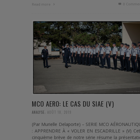
0 Commen
Read more
MCO AERO: LE CAS DU SIAE (V)
,
ANALYSE
AOÛT 18, 2019
(Par Murielle Delaporte) – SERIE MCO AÉRONAUTIQ
: APPRENDRE À « VOLER EN ESCADRILLE » (V) Cet
cinquième brève de notre série résume la présentat