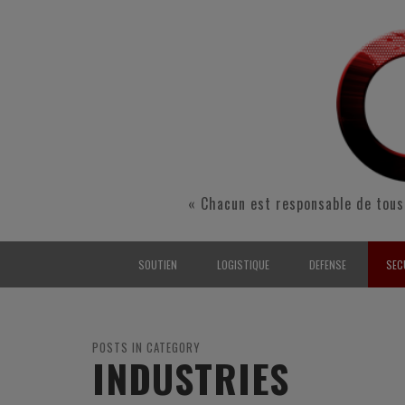
« Chacun est responsable de tous
SOUTIEN
LOGISTIQUE
DEFENSE
SEC
INTERARMÉES
INTERARMÉES
INTERARMÉES
SÉ
TERRE
TERRE
TERRE
RÉ
POSTS IN CATEGORY
INDUSTRIES
AIR
AIR
AIR
FO