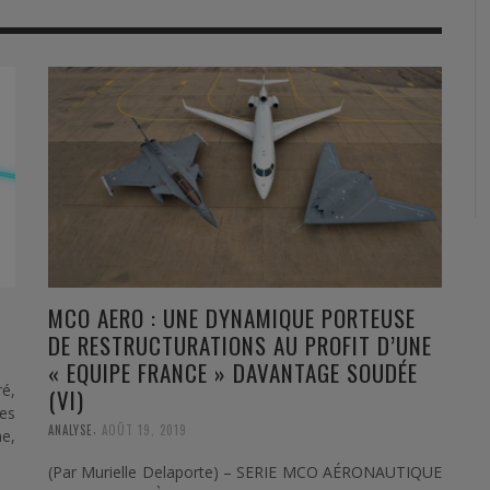
RVIE
SECURITY
HISTOIRE
2012
ÎNEMENT
TONOMIE
TRAINING
LE COIN DE LA « REDACCHEF »
2013
ORT
SURVIVAL / AUTONOMY / SPORT
L’ŒIL DE ROMAIN PETIT
2014
S
CURITÉ PRIVÉE
INDUSTRIES
JEUNES AUTEURS
2015
DUSTRIES
DOCUMENTATION THÉMATIQUE
2016
RCES DE SÉCURITÉ ÉTRANGÈRES
VIDÉO
2017
PODCAST
2018
Y
MCO AERO : UNE DYNAMIQUE PORTEUSE
DE RESTRUCTURATIONS AU PROFIT D’UNE
EVÈNEMENT
2019
« EQUIPE FRANCE » DAVANTAGE SOUDÉE
2020
ré,
(VI)
es
,
2021
ANALYSE
AOÛT 19, 2019
ne,
(Par Murielle Delaporte) – SERIE MCO AÉRONAUTIQUE
2022