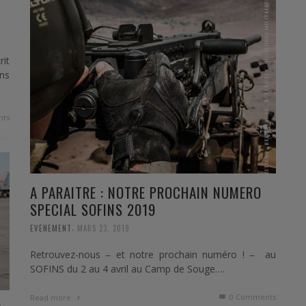
rit
ons
ts
A PARAITRE : NOTRE PROCHAIN NUMERO
SPECIAL SOFINS 2019
,
EVENEMENT
MARS 23, 2019
Retrouvez-nous – et notre prochain numéro ! – au
SOFINS du 2 au 4 avril au Camp de Souge….
0 Comments
Read more