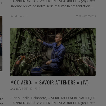
: APPRENDRE À « VOLER EN ESCADRILLE » (VI) Cette
ts
sixième brève de notre série résume la présentation …
0 Comments
Read more
MCO AERO: » SAVOIR ATTENDRE » (IV)
,
ANALYSE
AOÛT 17, 2019
UE
(Par Murielle Delaporte) – SERIE MCO AÉRONAUTIQUE
te
: APPRENDRE À « VOLER EN ESCADRILLE » (IV) Cette
ion