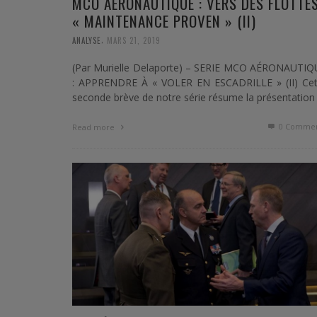
MCO AÉRONAUTIQUE : VERS DES FLOTTE
« MAINTENANCE PROVEN » (II)
,
ANALYSE
MARS 21, 2019
(Par Murielle Delaporte) – SERIE MCO AÉRONAUTIQ
: APPRENDRE À « VOLER EN ESCADRILLE » (II) Cet
seconde brève de notre série résume la présentation
0 Commen
Read more