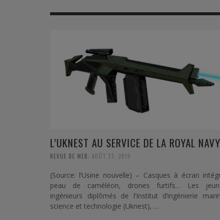
MER
MER
MER
SU
SOUTIEN SANTÉ
FORMATION/ ENTRAÎNEMENT
FORMATION/ ENTRA
AU
SOUTIEN CARBURANT
INDUSTRIES
INDUSTRIES
SP
MCO
ARMÉES ÉTRANGÈRES
ARMÉES ÉTRANGÈRE
SÉ
FORMATION/ ENTRAÎNEMENT
IN
INDUSTRIES
FO
ARMÉES ÉTRANGÈRES
L’UKNEST AU SERVICE DE LA ROYAL NAV
,
REVUE DE WEB
AOÛT 27, 2019
(Source: l’Usine nouvelle) – Casques à écran intég
peau de caméléon, drones furtifs… Les jeun
ingénieurs diplômés de l’Institut d’ingénierie mari
science et technologie (Uknest), …