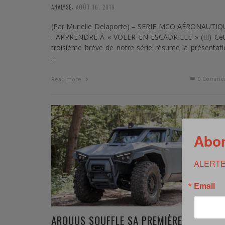
,
ANALYSE
AOÛT 16, 2019
(Par Murielle Delaporte) – SERIE MCO AÉRONAUTIQ
: APPRENDRE À « VOLER EN ESCADRILLE » (III) Cet
troisième brève de notre série résume la présentat
…
0 Commen
Read more
Abon
ALERTE
Email
ARQUUS SOUFFLE SA PREMIÈRE BOUGIE