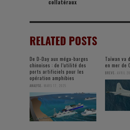
collatéraux
RELATED POSTS
De D-Day aux méga-barges
Taïwan va 
chinoises : de l’utilité des
en mer de 
ports artificiels pour les
,
BREVE
AVRIL 20
opération amphibies
,
ANALYSE
MARS 17, 2025