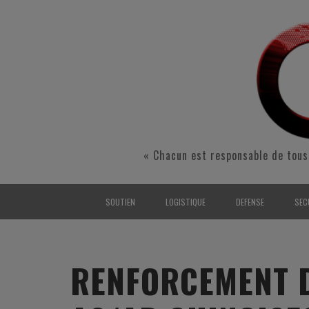
« Chacun est responsable de tous
SOUTIEN
LOGISTIQUE
DEFENSE
SEC
INTERARMÉES
INTERARMÉES
INTERARMÉES
SÉ
TERRE
TERRE
TERRE
RÉ
RENFORCEMENT D
AIR
AIR
AIR
FO