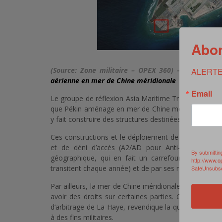
Abon
(Source: Zone militaire – OPEX 360) –
Pékin cons
ALERTE
aérienne en mer de Chine méridionale
Email
Le groupe de réflexion Asia Maritime Transparency Ini
que Pékin aménage en mer de Chine méridionale. Et l
y fait construire des structures destinées à abriter d
Ces constructions et le déploiement de tels systèmes 
et de déni d’accès (A2/AD pour Anti-Access/Area
By submittin
géographique, qui en fait un carrefour du commer
http://www.o
transitent chaque année) et de par ses ressources en
SafeUnsubscr
Par ailleurs, la mer de Chine méridionale fait l’objet 
avoir des droits sur certaines parties. Ce que cont
d’arbitrage de La Haye, revendique la quasi-totalité d
à des fins militaires.