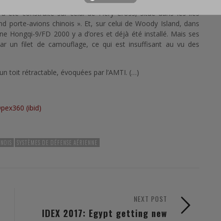
a été construite sur celui de Fiery Cross, situé dans les îles
nd porte-avions chinois ». Et, sur celui de Woody Island, dans
ne Hongqi-9/FD 2000 y a d’ores et déjà été installé. Mais ses
ar un filet de camouflage, ce qui est insuffisant au vu des
un toit rétractable, évoquées par l’AMTI. (…)
pex360 (ibid)
INOIS
SYSTÈMES DE DÉFENSE AÉRIENNE
NEXT POST
IDEX 2017: Egypt getting new