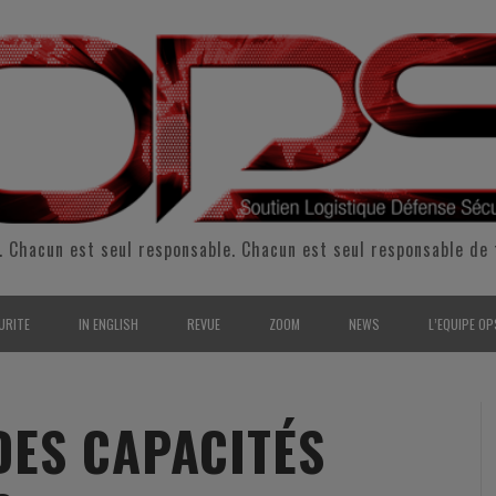
. Chacun est seul responsable. Chacun est seul responsable de 
URITE
IN ENGLISH
REVUE
ZOOM
NEWS
L’EQUIPE OP
CURITÉ INTÉRIEURE
SUPPORT & SUSTAINMENT
ENTRETIENS
2009
L’ÉQUIPE 
SERVE & GARDE NATIONALE
LOGISTIC / SUPPLY CHAIN
REPORTAGES
2010
POUR NOU
ES CAPACITÉS
RMATION/ ENTRAÎNEMENT
DEFENSE
ANALYSE
2011
KIT MEDIA