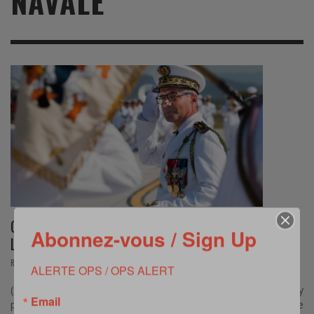
NAVALE
GUILLAUME GOUTAY NOMMÉ À LA TÊTE DE
Abonnez-vous / Sign Up
L’AÉRONAUTIQUE NAVALE
,
REVUE DE WEB
SEPTEMBRE 30, 2017
ALERTE OPS / OPS ALERT
(Source: Air&Cosmos – Le contre-amiral Guillaume Goutay
Email
prend la tête de l’aéronautique navale) « Jeudi 28 septembre, le