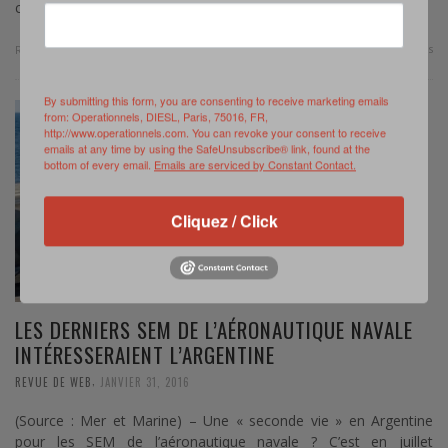
contre-amiral Guillaume Goutay a été nommé à la tête …
0 Comments
Read more
By submitting this form, you are consenting to receive marketing emails
from: Operationnels, DIESL, Paris, 75016, FR,
http://www.operationnels.com. You can revoke your consent to receive
emails at any time by using the SafeUnsubscribe® link, found at the
bottom of every email.
Emails are serviced by Constant Contact.
Cliquez / Click
LES DERNIERS SEM DE L’AÉRONAUTIQUE NAVALE
INTÉRESSERAIENT L’ARGENTINE
,
REVUE DE WEB
JANVIER 31, 2016
(Source : Mer et Marine) – Une « seconde vie » en Argentine
pour les SEM de l’aéronautique navale ? C’est en juillet