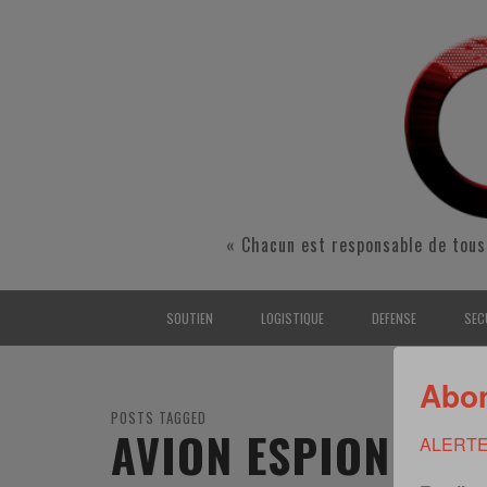
« Chacun est responsable de tous
SOUTIEN
LOGISTIQUE
DEFENSE
SEC
INTERARMÉES
INTERARMÉES
INTERARMÉES
SÉ
Abon
TERRE
TERRE
TERRE
RÉ
POSTS TAGGED
AVION ESPION
ALERTE
AIR
AIR
AIR
FO