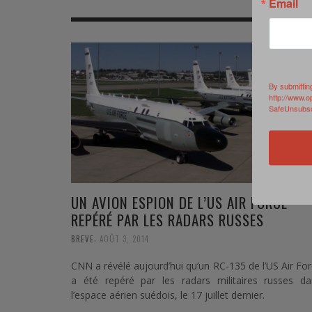
Email
MER
MER
MER
SU
SOUTIEN SANTÉ
FORMATION/ ENTRAÎNEMENT
FORMATION/ ENTRA
AU
SOUTIEN CARBURANT
INDUSTRIES
INDUSTRIES
SP
By submittin
http://www.o
MCO
ARMÉES ÉTRANGÈRES
ARMÉES ÉTRANGÈRE
SÉ
SafeUnsubscr
FORMATION/ ENTRAÎNEMENT
IN
INDUSTRIES
FO
ARMÉES ÉTRANGÈRES
UN AVION ESPION DE L’US AIR FORCE
REPÉRÉ PAR LES RADARS RUSSES
,
BREVE
AOÛT 3, 2014
CNN a révélé aujourd’hui qu’un RC-135 de l’US Air Fo
a été repéré par les radars militaires russes da
l’espace aérien suédois, le 17 juillet dernier.