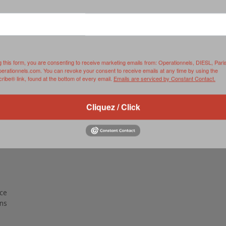
RVIE
SECURITY
HISTOIRE
2012
ÎNEMENT
TONOMIE
TRAINING
LE COIN DE LA « REDACCHEF »
2013
ORT
SURVIVAL / AUTONOMY / SPORT
L’ŒIL DE ROMAIN PETIT
2014
g this form, you are consenting to receive marketing emails from: Operationnels, DIESL, Pari
perationnels.com. You can revoke your consent to receive emails at any time by using the
S
CURITÉ PRIVÉE
INDUSTRIES
JEUNES AUTEURS
2015
ibe® link, found at the bottom of every email.
Emails are serviced by Constant Contact.
DUSTRIES
DOCUMENTATION THÉMATIQUE
2016
Cliquez / Click
RCES DE SÉCURITÉ ÉTRANGÈRES
VIDÉO
2017
PODCAST
2018
EVÈNEMENT
2019
2020
rce
2021
ns
2022