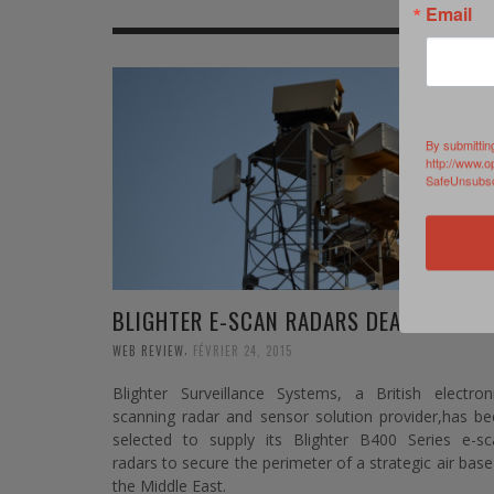
Email
MER
MER
MER
SU
SOUTIEN SANTÉ
FORMATION/ ENTRAÎNEMENT
FORMATION/ ENTRA
AU
SOUTIEN CARBURANT
INDUSTRIES
INDUSTRIES
SP
By submittin
MCO
ARMÉES ÉTRANGÈRES
ARMÉES ÉTRANGÈRE
SÉ
http://www.o
SafeUnsubscr
FORMATION/ ENTRAÎNEMENT
IN
INDUSTRIES
FO
ARMÉES ÉTRANGÈRES
BLIGHTER E-SCAN RADARS DEAL
,
WEB REVIEW
FÉVRIER 24, 2015
Blighter Surveillance Systems, a British electron
scanning radar and sensor solution provider,has b
selected to supply its Blighter B400 Series e-sc
radars to secure the perimeter of a strategic air base
the Middle East.