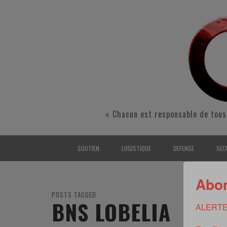
« Chacun est responsable de tous
SOUTIEN
LOGISTIQUE
DEFENSE
SEC
INTERARMÉES
INTERARMÉES
INTERARMÉES
SÉ
Abon
TERRE
TERRE
TERRE
RÉ
POSTS TAGGED
BNS LOBELIA
ALERTE
AIR
AIR
AIR
FO