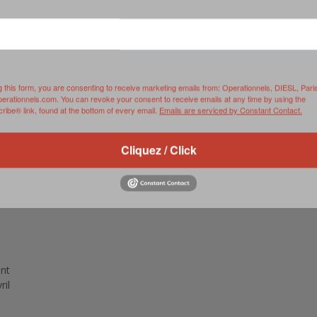
RVIE
SECURITY
HISTOIRE
2012
ÎNEMENT
TONOMIE
TRAINING
LE COIN DE LA « REDACCHEF »
2013
ORT
SURVIVAL / AUTONOMY / SPORT
L’ŒIL DE ROMAIN PETIT
2014
g this form, you are consenting to receive marketing emails from: Operationnels, DIESL, Pari
perationnels.com. You can revoke your consent to receive emails at any time by using the
S
CURITÉ PRIVÉE
INDUSTRIES
JEUNES AUTEURS
2015
ibe® link, found at the bottom of every email.
Emails are serviced by Constant Contact.
DUSTRIES
DOCUMENTATION THÉMATIQUE
2016
Cliquez / Click
RCES DE SÉCURITÉ ÉTRANGÈRES
VIDÉO
2017
PODCAST
2018
EVÈNEMENT
2019
2020
ent
2021
ril
2022