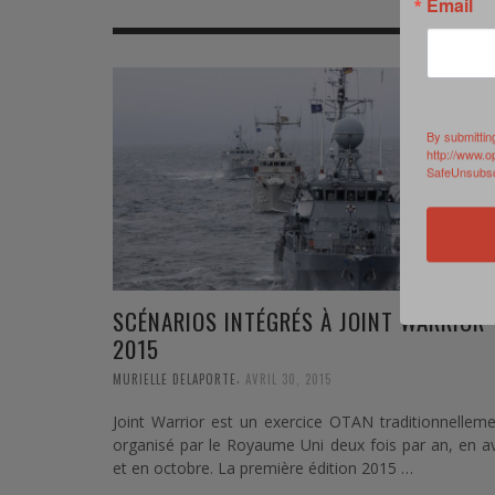
Email
MER
MER
MER
SU
SOUTIEN SANTÉ
FORMATION/ ENTRAÎNEMENT
FORMATION/ ENTRA
AU
SOUTIEN CARBURANT
INDUSTRIES
INDUSTRIES
SP
By submittin
http://www.o
MCO
ARMÉES ÉTRANGÈRES
ARMÉES ÉTRANGÈRE
SÉ
SafeUnsubscr
FORMATION/ ENTRAÎNEMENT
IN
INDUSTRIES
FO
ARMÉES ÉTRANGÈRES
SCÉNARIOS INTÉGRÉS À JOINT WARRIOR
2015
,
MURIELLE DELAPORTE
AVRIL 30, 2015
Joint Warrior est un exercice OTAN traditionnellem
organisé par le Royaume Uni deux fois par an, en av
et en octobre. La première édition 2015 …