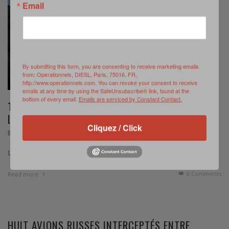
Email
By submitting this form, you are consenting to receive marketing emails
from: Operationnels, DIESL, Paris, 75016, FR,
http://www.operationnels.com. You can revoke your consent to receive
emails at any time by using the SafeUnsubscribe® link, found at the
bottom of every email.
Emails are serviced by Constant Contact.
150 MILITAIRES CANADIENS EN ROUTE POUR
L’IRAK
Cliquez / Click
,
BREVE
OCTOBRE 12, 2014
Le Canada s’engage militairement en Irak.
0 Comments
Read more
HUIT AVIONS RUSSES INTERCEPTÉS ENTRE