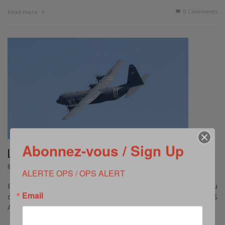
0 Comments
Read more
Abonnez-vous / Sign Up
L’US AIR FORCE À L’HEURE DU D DAY
,
REPORTAGE
JUILLET 25, 2024
ALERTE OPS / OPS ALERT
Par Frederic Lert – A l’occasion du 80ème anniversaire du
Email
débarquement du 6 juin 1944, une douzaine de C-130J de l’US
Air Force ont fait …