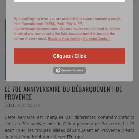
0 Comments
Read more
By submitting this form, you are consenting to receive marketing emails
from: Operationnels, DIESL, Paris, 75016, FR,
http://www.operationnels.com. You can revoke your consent to receive
emails at any time by using the SafeUnsubscribe® link, found at the
bottom of every email.
Emails are serviced by Constant Contact.
Cliquez / Click
LE 70E ANNIVERSAIRE DU DÉBARQUEMENT DE
PROVENCE
,
BREVE
AOÛT 12, 2014
Cette semaine est marquée par différentes commémorations
liées au 70e anniversaire du Débarquement de Provence. Le 15
août 1944, les troupes alliées débarquaient en Provence créant
un deuxième front pour libérer l’Europe.