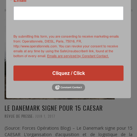
0 Comments
Read more
By submitting this form, you are consenting to receive marketing emails
from: Operationnels, DIESL, Paris, 75016, FR,
http://www.operationnels.com. You can revoke your consent to receive
emails at any time by using the SafeUnsubscribe® link, found at the
bottom of every email.
Emails are serviced by Constant Contact.
Cliquez / Click
LE DANEMARK SIGNE POUR 15 CAESAR
,
REVUE DE PRESSE
JUIN 1, 2017
(Source: Forces Opérations Blog) – Le Danemark signe pour 15
CAESAR L’organisation d’acquisition et de logistique de la