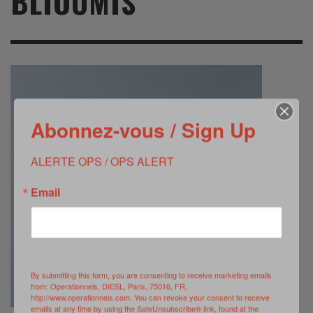
BLIOUMIS
Abonnez-vous / Sign Up
ALERTE OPS / OPS ALERT
Email
By submitting this form, you are consenting to receive marketing emails
from: Operationnels, DIESL, Paris, 75016, FR,
http://www.operationnels.com. You can revoke your consent to receive
emails at any time by using the SafeUnsubscribe® link, found at the