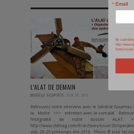
Email
MER
MER
MER
SU
SOUTIEN SANTÉ
FORMATION/ ENTRAÎNEMENT
FORMATION/ ENTRA
AU
SOUTIEN CARBURANT
INDUSTRIES
INDUSTRIES
SP
By submittin
MCO
ARMÉES ÉTRANGÈRES
ARMÉES ÉTRANGÈRE
SÉ
http://www.o
SafeUnsubscr
FORMATION/ ENTRAÎNEMENT
IN
INDUSTRIES
FO
ARMÉES ÉTRANGÈRES
L’ALAT DE DEMAIN
,
MURIELLE DELAPORTE
JUIN 30, 2016
Retrouvez notre interview avec le Général Gourmez
la Motte >>> entretien-avec-le-comalat Retrouv
l’intégralité de notre dossier ALAT >
http://www.sldmag.com/fr/archives/issue/20/operatio
slds-28-29-printemps-ete-2016 Photo © José Nicola