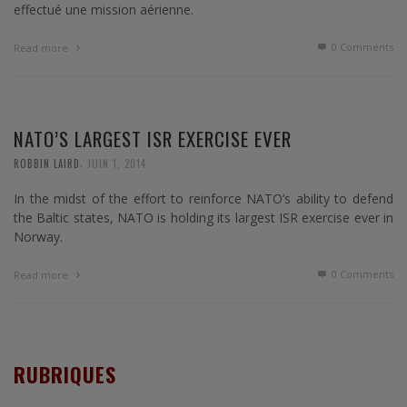
effectué une mission aérienne.
0 Comments
Read more
NATO’S LARGEST ISR EXERCISE EVER
,
ROBBIN LAIRD
JUIN 1, 2014
In the midst of the effort to reinforce NATO’s ability to defend
the Baltic states, NATO is holding its largest ISR exercise ever in
Norway.
0 Comments
Read more
RUBRIQUES