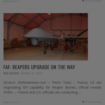
0 Comments
Read more
FAF: REAPERS UPGRADE ON THE WAY
,
WEB REVIEW
FÉVRIER 23, 2018
(Source: Defensenews.com – Pierre Tran) – France, US are
negotiating ISR capability for Reaper drones, official reveals
PARIS — French and U.S. officials are conducting …
0 Comments
Read more