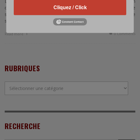
La firme de défense française a développé une nouvelle version
Cliquez / Click
qui pourrait intéresser pas que la Grande-Bretagne, si la France
souhaitait, par exemple, à terme armer ses drones de
surveillance et de reconnaissance.
0 Comments
Read more
RUBRIQUES
Rubriques
RECHERCHE