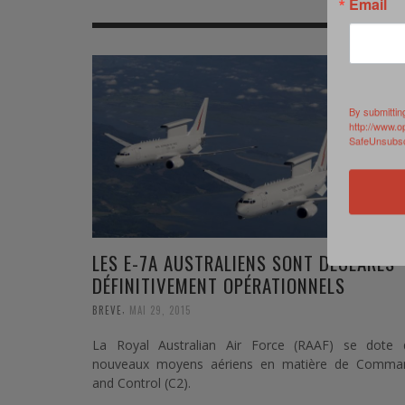
Email
MER
MER
MER
SU
SOUTIEN SANTÉ
FORMATION/ ENTRAÎNEMENT
FORMATION/ ENTRA
AU
SOUTIEN CARBURANT
INDUSTRIES
INDUSTRIES
SP
By submittin
http://www.o
MCO
ARMÉES ÉTRANGÈRES
ARMÉES ÉTRANGÈRE
SÉ
SafeUnsubscr
FORMATION/ ENTRAÎNEMENT
IN
INDUSTRIES
FO
ARMÉES ÉTRANGÈRES
LES E-7A AUSTRALIENS SONT DÉCLARÉS
DÉFINITIVEMENT OPÉRATIONNELS
,
BREVE
MAI 29, 2015
La Royal Australian Air Force (RAAF) se dote 
nouveaux moyens aériens en matière de Comma
and Control (C2).