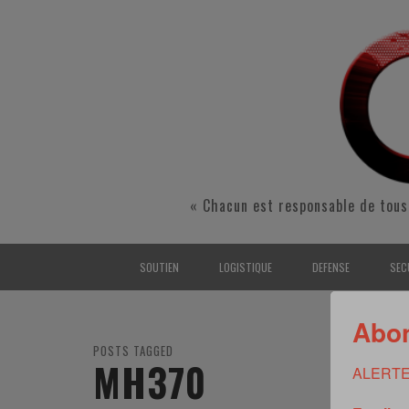
« Chacun est responsable de tous
SOUTIEN
LOGISTIQUE
DEFENSE
SEC
INTERARMÉES
INTERARMÉES
INTERARMÉES
SÉ
Abon
TERRE
TERRE
TERRE
RÉ
POSTS TAGGED
MH370
ALERTE
AIR
AIR
AIR
FO