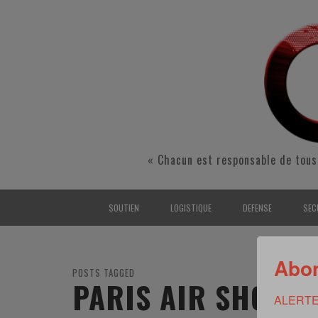
« Chacun est responsable de tous
SOUTIEN
LOGISTIQUE
DEFENSE
SEC
INTERARMÉES
INTERARMÉES
INTERARMÉES
SÉ
Abon
TERRE
TERRE
TERRE
RÉ
POSTS TAGGED
PARIS AIR SHOW
ALERTE
AIR
AIR
AIR
FO