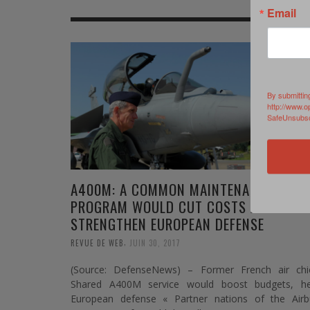
MER
MER
MER
SU
Email
SOUTIEN SANTÉ
FORMATION/ ENTRAÎNEMENT
FORMATION/ ENTRA
AU
SOUTIEN CARBURANT
INDUSTRIES
INDUSTRIES
SP
By submittin
MCO
ARMÉES ÉTRANGÈRES
ARMÉES ÉTRANGÈRE
SÉ
http://www.o
SafeUnsubscr
FORMATION/ ENTRAÎNEMENT
IN
INDUSTRIES
FO
A400M: A COMMON MAINTENANCE
ARMÉES ÉTRANGÈRES
PROGRAM WOULD CUT COSTS AND
STRENGTHEN EUROPEAN DEFENSE
,
REVUE DE WEB
JUIN 30, 2017
(Source: DefenseNews) – Former French air chie
Shared A400M service would boost budgets, he
European defense « Partner nations of the Airb