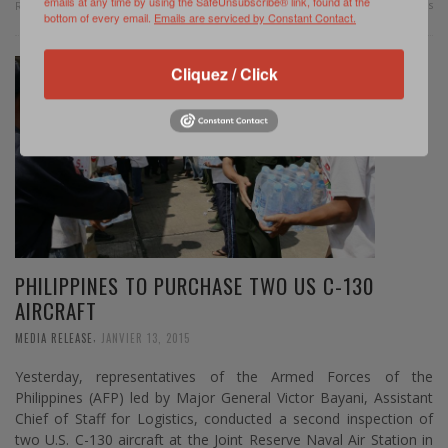
emails at any time by using the SafeUnsubscribe® link, found at the
0 Comments
Read more
bottom of every email.
Emails are serviced by Constant Contact.
Cliquez / Click
PHILIPPINES TO PURCHASE TWO US C-130
AIRCRAFT
,
MEDIA RELEASE
JANVIER 13, 2015
Yesterday, representatives of the Armed Forces of the
Philippines (AFP) led by Major General Victor Bayani, Assistant
Chief of Staff for Logistics, conducted a second inspection of
two U.S. C-130 aircraft at the Joint Reserve Naval Air Station in