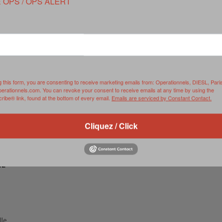
 OPS / OPS ALERT
RVIE
SECURITY
HISTOIRE
2012
ÎNEMENT
TONOMIE
TRAINING
LE COIN DE LA « REDACCHEF »
2013
ORT
SURVIVAL / AUTONOMY / SPORT
L’ŒIL DE ROMAIN PETIT
2014
S
CURITÉ PRIVÉE
INDUSTRIES
JEUNES AUTEURS
2015
g this form, you are consenting to receive marketing emails from: Operationnels, DIESL, Pari
perationnels.com. You can revoke your consent to receive emails at any time by using the
DUSTRIES
DOCUMENTATION THÉMATIQUE
2016
ibe® link, found at the bottom of every email.
Emails are serviced by Constant Contact.
RCES DE SÉCURITÉ ÉTRANGÈRES
VIDÉO
2017
Cliquez / Click
PODCAST
2018
EVÈNEMENT
2019
RE
2020
2021
2022
lle