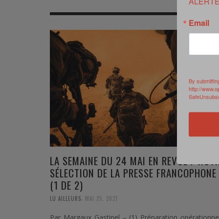
ALERTE
MER
MER
MER
SU
Email
SOUTIEN SANTÉ
FORMATION/ ENTRAÎNEMENT
FORMATION/ ENTRA
AU
SOUTIEN CARBURANT
INDUSTRIES
INDUSTRIES
SP
MCO
ARMÉES ÉTRANGÈRES
ARMÉES ÉTRANGÈRE
SÉ
By submittin
http://www.o
FORMATION/ ENTRAÎNEMENT
IN
SafeUnsubscr
INDUSTRIES
FO
ARMÉES ÉTRANGÈRES
LA SEMAINE DU 24 MAI EN REVUE / NOT
SÉLECTION DE LA PRESSE FRANCOPHONE
(1 DE 2)
,
LU AILLEURS
MAI 25, 2021
Par Margaux Gastinel – (1) Préparation opérationne