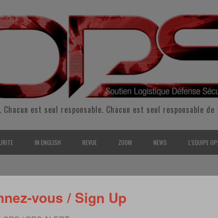
. Chacun est seul responsable. Chacun est seul responsable de 
URITE
IN ENGLISH
REVUE
ZOOM
NEWS
L’EQUIPE OP
CURITÉ INTÉRIEURE
SUPPORT & SUSTAINMENT
ENTRETIENS
2009
L’ÉQUIPE 
SERVE & GARDE NATIONALE
LOGISTIC / SUPPLY CHAIN
REPORTAGES
2010
POUR NOU
nez-vous / Sign Up
DICALE
RMATION/ ENTRAÎNEMENT
DEFENSE
ANALYSE
2011
KIT MEDIA