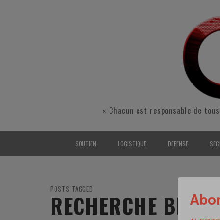
« Chacun est responsable de tous
SOUTIEN
LOGISTIQUE
DEFENSE
SEC
INTERARMÉES
INTERARMÉES
INTERARMÉES
SÉ
TERRE
TERRE
TERRE
RÉ
POSTS TAGGED
Abon
RECHERCHE BIOME
AIR
AIR
AIR
FO