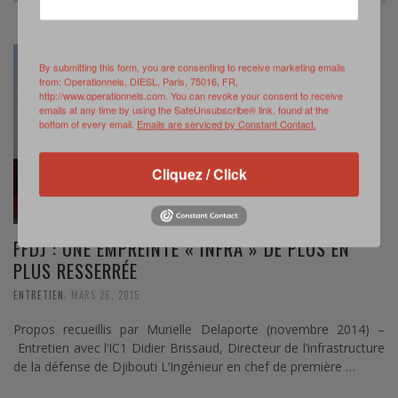
By submitting this form, you are consenting to receive marketing emails
from: Operationnels, DIESL, Paris, 75016, FR,
http://www.operationnels.com. You can revoke your consent to receive
emails at any time by using the SafeUnsubscribe® link, found at the
bottom of every email.
Emails are serviced by Constant Contact.
Cliquez / Click
FFDJ : UNE EMPREINTE « INFRA » DE PLUS EN
PLUS RESSERRÉE
,
ENTRETIEN
MARS 26, 2015
Propos recueillis par Murielle Delaporte (novembre 2014) –
Entretien avec l’IC1 Didier Brissaud, Directeur de l’infrastructure
de la défense de Djibouti L’Ingénieur en chef de première …