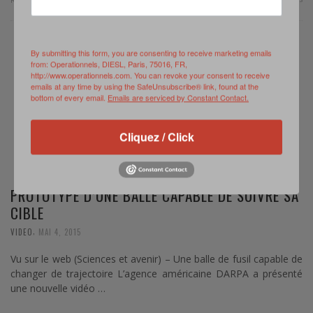
By submitting this form, you are consenting to receive marketing emails
from: Operationnels, DIESL, Paris, 75016, FR,
http://www.operationnels.com. You can revoke your consent to receive
emails at any time by using the SafeUnsubscribe® link, found at the
bottom of every email.
Emails are serviced by Constant Contact.
Cliquez / Click
PROTOTYPE D’UNE BALLE CAPABLE DE SUIVRE SA
CIBLE
,
VIDEO
MAI 4, 2015
Vu sur le web (Sciences et avenir) – Une balle de fusil capable de
changer de trajectoire L’agence américaine DARPA a présenté
une nouvelle vidéo …