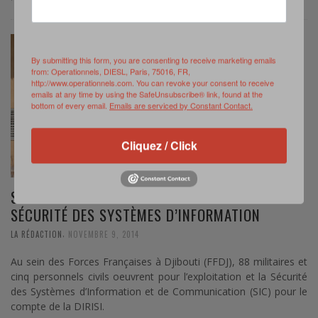
By submitting this form, you are consenting to receive marketing emails
from: Operationnels, DIESL, Paris, 75016, FR,
http://www.operationnels.com. You can revoke your consent to receive
emails at any time by using the SafeUnsubscribe® link, found at the
bottom of every email.
Emails are serviced by Constant Contact.
Cliquez / Click
SPÉCIAL DJIBOUTI – LA DIRISI AU CŒUR DE LA
SÉCURITÉ DES SYSTÈMES D’INFORMATION
,
LA RÉDACTION
NOVEMBRE 9, 2014
Au sein des Forces Françaises à Djibouti (FFDJ), 88 militaires et
cinq personnels civils oeuvrent pour l’exploitation et la Sécurité
des Systèmes d’Information et de Communication (SIC) pour le
compte de la DIRISI.