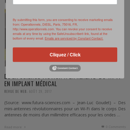
By submitting this form, you are consenting to receive marketing emails
from: Operationnels, DIESL, Paris, 75016, FR,
http://www.operationnels.com. You can revoke your consent to receive
emails at any time by using the SafeUnsubscribe® link, found at the
bottom of every email.
Emails are serviced by Constant Contact.
Cliquez / Click
DE LA SCIENCE-FICTION À LA RÉALITÉ: DU WI-FI
EN IMPLANT MÉDICAL
,
REVUE DE WEB
AOÛT 29, 2017
(Source: www.futura-sciences.com – Jean-Luc Goudet) – Des
mini-antennes révolutionnaires pour un Wi-Fi dans le corps Des
antennes de moins d’un millimètre efficaces pour les ondes …
0 Comments
Read more