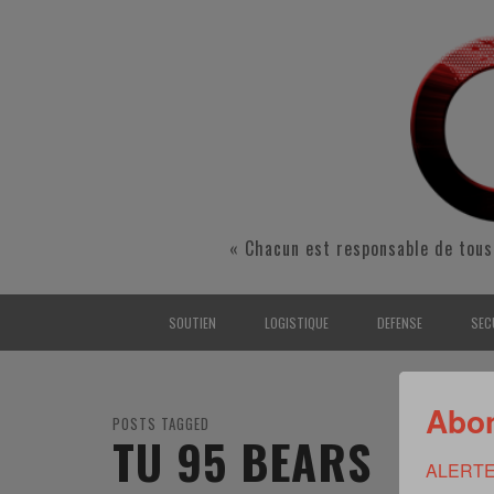
« Chacun est responsable de tous
SOUTIEN
LOGISTIQUE
DEFENSE
SEC
INTERARMÉES
INTERARMÉES
INTERARMÉES
SÉ
Abon
TERRE
TERRE
TERRE
RÉ
POSTS TAGGED
TU 95 BEARS
AIR
AIR
AIR
FO
ALERTE