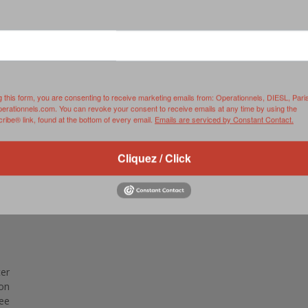
RVIE
SECURITY
HISTOIRE
2012
ÎNEMENT
TONOMIE
TRAINING
LE COIN DE LA « REDACCHEF »
2013
ORT
SURVIVAL / AUTONOMY / SPORT
L’ŒIL DE ROMAIN PETIT
2014
S
CURITÉ PRIVÉE
INDUSTRIES
JEUNES AUTEURS
2015
g this form, you are consenting to receive marketing emails from: Operationnels, DIESL, Pari
perationnels.com. You can revoke your consent to receive emails at any time by using the
ibe® link, found at the bottom of every email.
Emails are serviced by Constant Contact.
DUSTRIES
DOCUMENTATION THÉMATIQUE
2016
RCES DE SÉCURITÉ ÉTRANGÈRES
VIDÉO
2017
Cliquez / Click
PODCAST
2018
EVÈNEMENT
2019
2020
2021
ter
on
2022
see