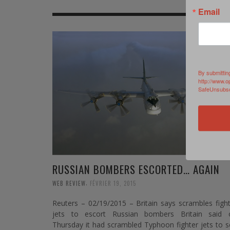
MER
MER
MER
SU
Email
SOUTIEN SANTÉ
FORMATION/ ENTRAÎNEMENT
FORMATION/ ENTRA
AU
SOUTIEN CARBURANT
INDUSTRIES
INDUSTRIES
SP
MCO
ARMÉES ÉTRANGÈRES
ARMÉES ÉTRANGÈRE
SÉ
By submittin
http://www.o
SafeUnsubscr
FORMATION/ ENTRAÎNEMENT
IN
INDUSTRIES
FO
ARMÉES ÉTRANGÈRES
RUSSIAN BOMBERS ESCORTED… AGAIN
,
WEB REVIEW
FÉVRIER 19, 2015
Reuters – 02/19/2015 – Britain says scrambles figh
jets to escort Russian bombers Britain said 
Thursday it had scrambled Typhoon fighter jets to 