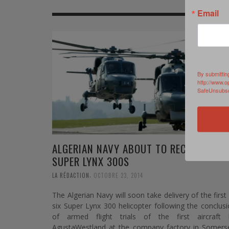
MER
MER
MER
SU
Email
SOUTIEN SANTÉ
FORMATION/ ENTRAÎNEMENT
FORMATION/ ENTRA
AU
SOUTIEN CARBURANT
INDUSTRIES
INDUSTRIES
SP
MCO
ARMÉES ÉTRANGÈRES
ARMÉES ÉTRANGÈRE
SÉ
By submittin
http://www.o
SafeUnsubscr
FORMATION/ ENTRAÎNEMENT
IN
INDUSTRIES
FO
ARMÉES ÉTRANGÈRES
ALGERIAN NAVY ABOUT TO RECEIVE FIRS
SUPER LYNX 300S
,
LA RÉDACTION
OCTOBRE 23, 2014
The Algerian Navy will soon take delivery of the first
six Super Lynx 300 helicopter following the conclus
of armed flight trials of the first aircraft 
AgustaWestland at the company factory in Somerse