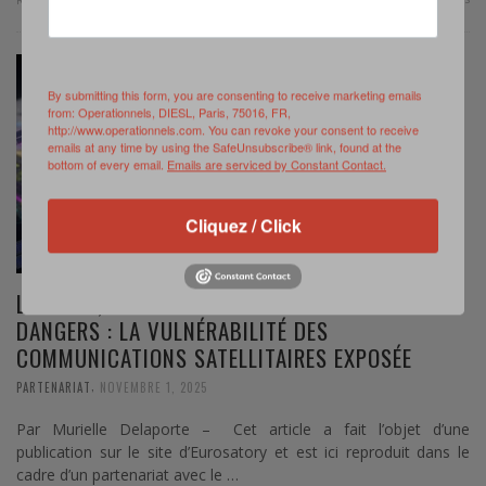
By submitting this form, you are consenting to receive marketing emails
from: Operationnels, DIESL, Paris, 75016, FR,
http://www.operationnels.com. You can revoke your consent to receive
emails at any time by using the SafeUnsubscribe® link, found at the
bottom of every email.
Emails are serviced by Constant Contact.
Cliquez / Click
L’ESPACE, NOUVEAU FRONT CYBER DE TOUS LES
DANGERS : LA VULNÉRABILITÉ DES
COMMUNICATIONS SATELLITAIRES EXPOSÉE
,
PARTENARIAT
NOVEMBRE 1, 2025
Par Murielle Delaporte – Cet article a fait l’objet d’une
publication sur le site d’Eurosatory et est ici reproduit dans le
cadre d’un partenariat avec le …