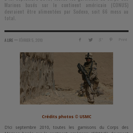
Marines basés sur le continent américain (CONUS)
devraient être alimentées par Sodexo, soit 66 mess au
total.
—
Print
A LIRE
FÉVRIER 5, 2010
Crédits photos © USMC
D’ici septembre 2010, toutes les garnisons du Corps des