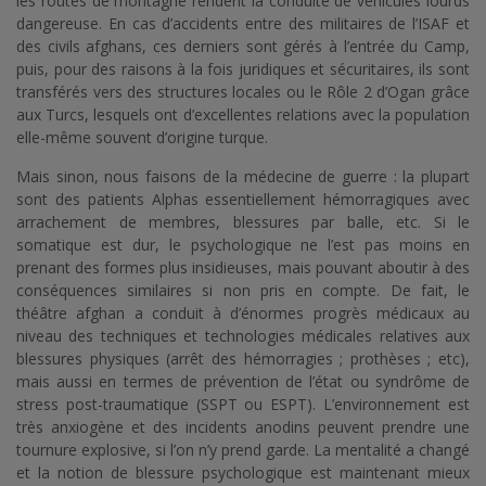
les routes de montagne rendent la conduite de véhicules lourds
dangereuse. En cas d’accidents entre des militaires de l’ISAF et
des civils afghans, ces derniers sont gérés à l’entrée du Camp,
puis, pour des raisons à la fois juridiques et sécuritaires, ils sont
transférés vers des structures locales ou le Rôle 2 d’Ogan grâce
aux Turcs, lesquels ont d’excellentes relations avec la population
elle-même souvent d’origine turque.
Mais sinon, nous faisons de la médecine de guerre : la plupart
sont des patients Alphas essentiellement hémorragiques avec
arrachement de membres, blessures par balle, etc. Si le
somatique est dur, le psychologique ne l’est pas moins en
prenant des formes plus insidieuses, mais pouvant aboutir à des
conséquences similaires si non pris en compte. De fait, le
théâtre afghan a conduit à d’énormes progrès médicaux au
niveau des techniques et technologies médicales relatives aux
blessures physiques (arrêt des hémorragies ; prothèses ; etc),
mais aussi en termes de prévention de l’état ou syndrôme de
stress post-traumatique (SSPT ou ESPT). L’environnement est
très anxiogène et des incidents anodins peuvent prendre une
tournure explosive, si l’on n’y prend garde. La mentalité a changé
et la notion de blessure psychologique est maintenant mieux