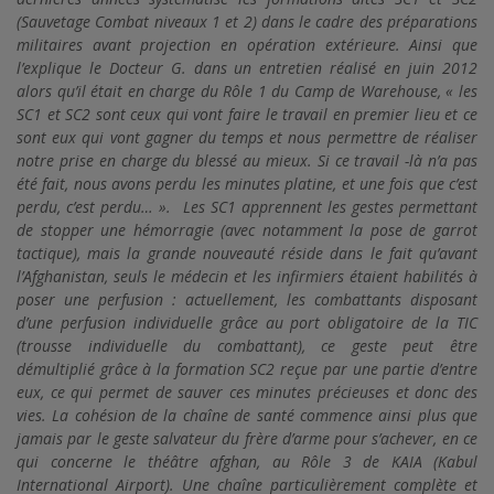
(Sauvetage Combat niveaux 1 et 2) dans le cadre des préparations
militaires avant projection en opération extérieure. Ainsi que
l’explique le Docteur G. dans un entretien réalisé en juin 2012
alors qu’il était en charge du Rôle 1 du Camp de Warehouse, « les
SC1 et SC2 sont ceux qui vont faire le travail en premier lieu et ce
sont eux qui vont gagner du temps et nous permettre de réaliser
notre prise en charge du blessé au mieux. Si ce travail -là n’a pas
été fait, nous avons perdu les minutes platine, et une fois que c’est
perdu, c’est perdu… ». Les SC1 apprennent les gestes permettant
de stopper une hémorragie (avec notamment la pose de garrot
tactique), mais la grande nouveauté réside dans le fait qu’avant
l’Afghanistan, seuls le médecin et les infirmiers étaient habilités à
poser une perfusion : actuellement, les combattants disposant
d’une perfusion individuelle grâce au port obligatoire de la TIC
(trousse individuelle du combattant), ce geste peut être
démultiplié grâce à la formation SC2 reçue par une partie d’entre
eux, ce qui permet de sauver ces minutes précieuses et donc des
vies. La cohésion de la chaîne de santé commence ainsi plus que
jamais par le geste salvateur du frère d’arme pour s’achever, en ce
qui concerne le théâtre afghan, au Rôle 3 de KAIA (Kabul
International Airport). Une chaîne particulièrement complète et