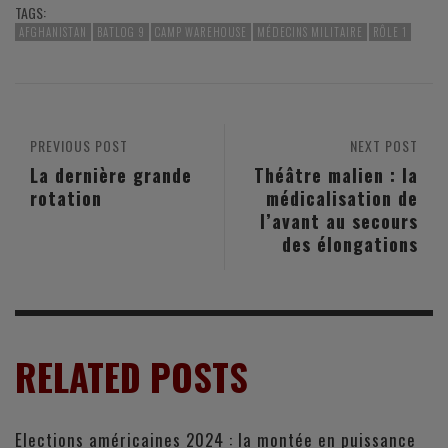
TAGS:
AFGHANISTAN
BATLOG 9
CAMP WAREHOUSE
MÉDECINS MILITAIRE
RÔLE 1
PREVIOUS POST
NEXT POST
La dernière grande
Théâtre malien : la
rotation
médicalisation de
l’avant au secours
des élongations
RELATED POSTS
Elections américaines 2024 : la montée en puissance