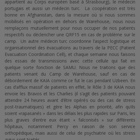
appartient au Corps européen basé à Strasbourg), le médecin
portugais et aussi un médecin turc. La coopération est très
bonne en Afghanistan, dans la mesure où si nous sommes
mobilisés en opération en dehors de Warehouse, nous nous
remplaçons mutuellement pour nous occuper de nos patients
respectifs ou déclencher une QRF15 en cas de problème sur le
camp. Un autre médecin turc coordonne l’aspect logistique et
organisationnel des évacuations au travers de la PECC (Patient
Evacuation Coordination Cell), et chaque semaine nous faisons
des essais de transmissions avec cette cellule qui fait en
quelque sorte fonction de SAMU. Nous ne traitons que des
patients venant du Camp de Warehouse, sauf en cas de
débordement de KAIA comme ce fut le cas pendant Uzbeen. En
cas d’afflux massif de patients en effet, le Rôle 3 de KAIA nous
envoie les Bravos et les Charlies (il s’agit des patients pouvant
attendre 24 heures avant d’être opérés ou des cas de stress
post-traumatiques) et gère les Alphas en priorité, afin qu’ils
soient «rapasanés » dans les délais les plus rapides sur Paris, les
plus graves d’entre eux étant « falconisés » sur différents
hôpitaux, notamment Percy en raison de son service
orthopédique, mais aussi de celui de psychiatrie où les stress
aigus sont traités.