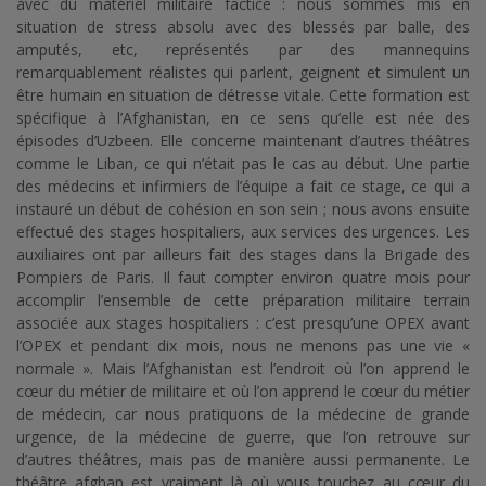
avec du matériel militaire factice : nous sommes mis en
situation de stress absolu avec des blessés par balle, des
amputés, etc, représentés par des mannequins
remarquablement réalistes qui parlent, geignent et simulent un
être humain en situation de détresse vitale. Cette formation est
spécifique à l’Afghanistan, en ce sens qu’elle est née des
épisodes d’Uzbeen. Elle concerne maintenant d’autres théâtres
comme le Liban, ce qui n’était pas le cas au début. Une partie
des médecins et infirmiers de l’équipe a fait ce stage, ce qui a
instauré un début de cohésion en son sein ; nous avons ensuite
effectué des stages hospitaliers, aux services des urgences. Les
auxiliaires ont par ailleurs fait des stages dans la Brigade des
Pompiers de Paris. Il faut compter environ quatre mois pour
accomplir l’ensemble de cette préparation militaire terrain
associée aux stages hospitaliers : c’est presqu’une OPEX avant
l’OPEX et pendant dix mois, nous ne menons pas une vie «
normale ». Mais l’Afghanistan est l’endroit où l’on apprend le
cœur du métier de militaire et où l’on apprend le cœur du métier
de médecin, car nous pratiquons de la médecine de grande
urgence, de la médecine de guerre, que l’on retrouve sur
d’autres théâtres, mais pas de manière aussi permanente. Le
théâtre afghan est vraiment là où vous touchez au cœur du