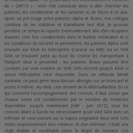
de « QRF15 » : mon rôle consistait donc à aller chercher les
patients, les conditionner et les ramener ici de façon à ce que,
après un pré-triage entre patients Alpha et Bravo, ma collègue
continue de les stabiliser et d’améliorer leur état. Je pouvais
pendant ce temps-là repartir éventuellement afin d’en récupérer
d’autres. Une fois conditionnés dans le bunker médicalisé et si
les conditions de sécurité le permettent, les patients Alpha sont
envoyés sur KAIA en hélicoptère (Caracal ou Mi8) via un VAB
SAN se trouvant juste au bout du couloir les transportant à
l’héliport situé à proximité ; les patients Bravo peuvent être
conduits par voie routière en VAB SAN escorté jusqu’à KAIA si
aucun hélicoptère n’est disponible. Dans un véhicule blindé
sanitaire, on peut gérer deux blessés allongés sur un brancard et
posés à même. Au-delà, cela devient de la débrouillardise. En ce
qui concerne l’accompagnement des convois, il faut savoir que
chaque sortie est conditionnée par le nombre de médecins
disponibles. Jusqu’à maintenant [ndlr : juin 2012], tous les
convois allant à Surobi ne nécessitaient qu’un VAB SAN avec un
infirmier et ceux partant sur la Kapisa exigeaient deux VAB SAN
dotés respectivement d’un médecin et d’un infirmier. C’était une
règle établie et modifiable selon le degré de menace. Ces