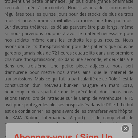
trouvent une petite pharmacie, (en plus d’une grande pharmacie
centrale située à proximité). Nous faisons des commandes
régulières tous les quinze jours pour des stocks de plus de trois
mois et nous sommes ravitaillés au moins une fois par mois.
Sur d’autres théâtres, les délais peuvent être plus longs, même
si nous parvenons toujours à avoir le matériel nécessaire pour
nos soldats même dans les endroits les plus reculés. Nous
avons douze lits d’hospitalisation pour des patients que nous ne
gardons jamais plus de 72 heures : quatre lits dans une première
chambre d’hospitalisation, six dans une seconde, et deux lits VIP
dans une troisième. Une petite pièce adjacente nous sert
d’armurerie pour mettre nos armes ainsi que le matériel de
transmissions. Mais ce qui fait la particularité de ce Rôle 1 est la
construction d’un nouveau bunker inauguré en mars 2012,
beaucoup moins spartiate que le précédent, dont nous nous
étions servis lors de l’attaque sur le Camp de Warehouse le 15
avril pour protéger les blessés hospitalisés dans le Rôle 1. Le but
est de conditionner les gens avant de les transférer vers l’hôpital
de KAIA (Kaboul International Airport) : si le camp était de
nouveau attaqué, et en fonction de la gravité des blessures,
nous pourrions être amenés à faire des petits gestes
Abonnez-vous / Sign Up
chirurgicaux, de façon à maintenir le prognostic vital le meilleur