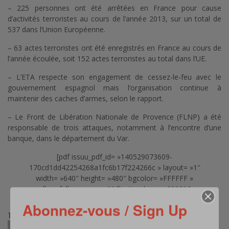
– 225 personnes ont été arrêtées en France pour cause
d’activités terroristes au cours de l’année 2013, sur un total de
537 dans l’Union Européenne.
– 63 actes terroristes ont été enregistrés en France au cours de
l’année écoulée, soit 152 actes terroristes au total dans l’UE.
– L’ETA respecte son engagement de cessez-le-feu avec le
gouvernement espagnol mais l’organisation continue à
maintenir des caches d’armes, selon le rapport.
– Le Front de Libération Nationale de Provence (FLNP) a été
responsable de trois attaques, notamment à l’encontre d’une
banque, dans le département du Var.
[pdf issuu_pdf_id= »140529073609-
170cd1dd42254268a1fc6b17f224266c » layout= »1″
width= »640″ height= »480″ bgcolor= »FFFFFF »
allow_full_screen_= »1″ flip_timelaps= »6000″ ]
Abonnez-vous / Sign Up
TAGS:
ETA
EUROPOL
FRONT DE LIBÉRATION NATIONALE DE PROVENCE
PAYS-BAS