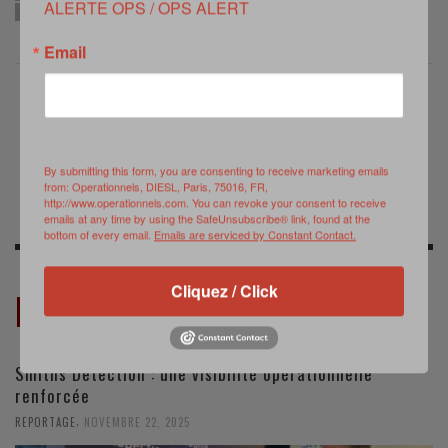
ALERTE OPS / OPS ALERT
TERRORISME
Email
PREVIOUS POST
NEXT POST
La BFST saute en
La Frégate Surcouf
By submitting this form, you are consenting to receive marketing emails
Bretagne
en mer noire
from: Operationnels, DIESL, Paris, 75016, FR,
http://www.operationnels.com. You can revoke your consent to receive
emails at any time by using the SafeUnsubscribe® link, found at the
bottom of every email.
Emails are serviced by Constant Contact.
Cliquez / Click
RELATED POSTS
Smiths Detection : une visibilité opérationnelle
renforcée
,
REPORTAGE
NOVEMBRE 22, 2025