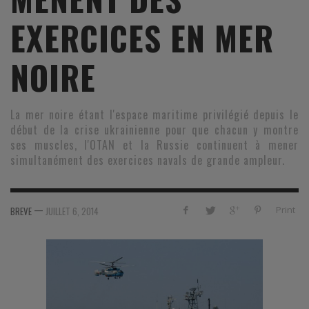
EXERCICES EN MER
NOIRE
La mer noire étant l'espace maritime privilégié depuis le
début de la crise ukrainienne pour que chacun y montre
ses muscles, l'OTAN et la Russie continuent à mener
simultanément des exercices navals de grande ampleur.
—
Print
BREVE
JUILLET 6, 2014