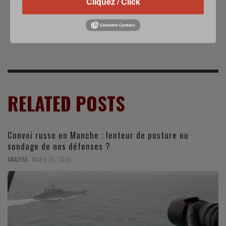
Cliquez / Click
Un pilote iranien
L'Inde pourrait
tué en Irak
commander plus
que 80 Rafale
RELATED POSTS
Convoi russe en Manche : lenteur de posture ou
sondage de nos défenses ?
,
ANALYSE
MARS 25, 2026