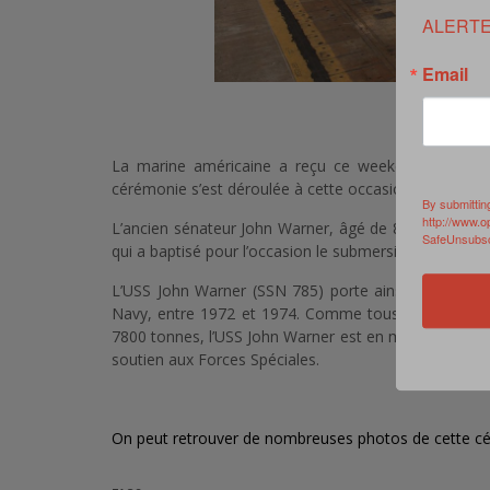
ALERTE
Email
Crédits 
La marine américaine a reçu ce weekend un nouve
cérémonie s’est déroulée à cette occasion à Newport
By submittin
http://www.o
L’ancien sénateur John Warner, âgé de 87 ans, a as
SafeUnsubscr
qui a baptisé pour l’occasion le submersible, comme le
L’USS John Warner (SSN 785) porte ainsi son nom 
Navy, entre 1972 et 1974. Comme tous les sous-mari
7800 tonnes, l’USS John Warner est en mesure de ti
soutien aux Forces Spéciales.
On peut retrouver de nombreuses photos de cette c