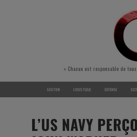
« Chacun est responsable de tous
SOUTIEN
LOGISTIQUE
DEFENSE
SEC
INTERARMÉES
INTERARMÉES
INTERARMÉES
SÉ
TERRE
TERRE
TERRE
RÉ
L’US NAVY PERÇ
AIR
AIR
AIR
FO