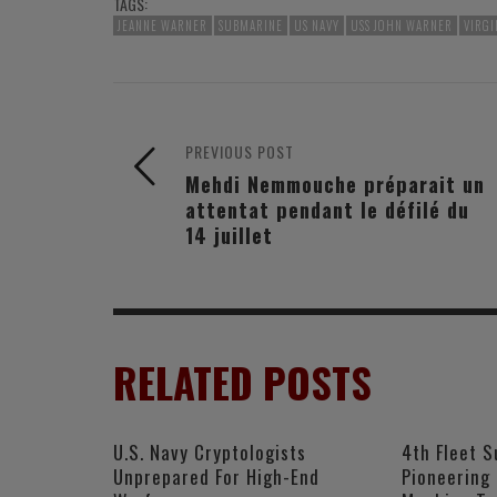
TAGS:
JEANNE WARNER
SUBMARINE
US NAVY
USS JOHN WARNER
VIRGI
PREVIOUS POST
Mehdi Nemmouche préparait un
attentat pendant le défilé du
14 juillet
RELATED POSTS
U.S. Navy Cryptologists
4th Fleet S
Unprepared For High-End
Pioneering