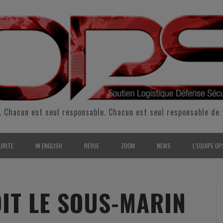
. Chacun est seul responsable. Chacun est seul responsable de 
URITE
IN ENGLISH
REVUE
ZOOM
NEWS
L’EQUIPE OP
CURITÉ INTÉRIEURE
SUPPORT & SUSTAINMENT
ENTRETIENS
2009
L’ÉQUIPE 
SERVE & GARDE NATIONALE
LOGISTIC / SUPPLY CHAIN
REPORTAGES
2010
POUR NOU
OIT LE SOUS-MARIN
RMATION/ ENTRAÎNEMENT
DEFENSE
ANALYSE
2011
KIT MEDIA