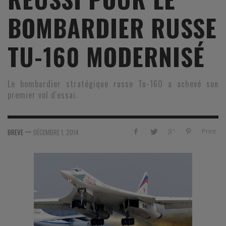
BOMBARDIER RUSSE
TU-160 MODERNISÉ
Le bombardier stratégique russe Tu-160 a achevé son
premier vol d'essai.
—
Print
BREVE
DÉCEMBRE 1, 2014