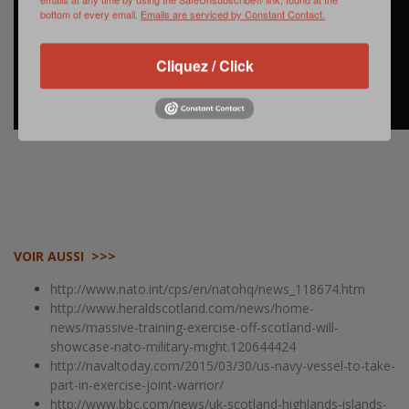
bottom of every email.
Emails are serviced by Constant Contact.
Cliquez / Click
VOIR AUSSI >>>
http://www.nato.int/cps/en/natohq/news_118674.htm
http://www.heraldscotland.com/news/home-
news/massive-training-exercise-off-scotland-will-
showcase-nato-military-might.120644424
http://navaltoday.com/2015/03/30/us-navy-vessel-to-take-
part-in-exercise-joint-warrior/
http://www.bbc.com/news/uk-scotland-highlands-islands-