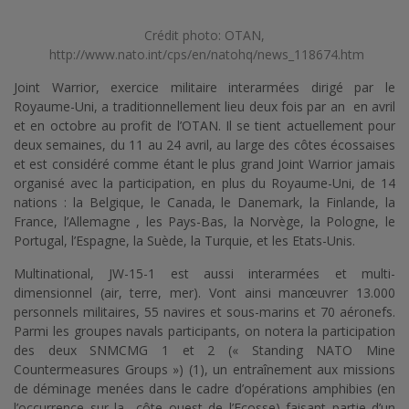
Crédit photo: OTAN,
http://www.nato.int/cps/en/natohq/news_118674.htm
Joint Warrior, exercice militaire interarmées dirigé par le
Royaume-Uni, a traditionnellement lieu deux fois par an en avril
et en octobre au profit de l’OTAN. Il se tient actuellement pour
deux semaines, du 11 au 24 avril, au large des côtes écossaises
et est considéré comme étant le plus grand Joint Warrior jamais
organisé avec la participation, en plus du Royaume-Uni, de 14
nations : la Belgique, le Canada, le Danemark, la Finlande, la
France, l’Allemagne , les Pays-Bas, la Norvège, la Pologne, le
Portugal, l’Espagne, la Suède, la Turquie, et les Etats-Unis.
Multinational, JW-15-1 est aussi interarmées et multi-
dimensionnel (air, terre, mer). Vont ainsi manœuvrer 13.000
personnels militaires, 55 navires et sous-marins et 70 aéronefs.
Parmi les groupes navals participants, on notera la participation
des deux SNMCMG 1 et 2 (« Standing NATO Mine
Countermeasures Groups ») (1), un entraînement aux missions
de déminage menées dans le cadre d’opérations amphibies (en
l’occurrence sur la côte ouest de l’Ecosse) faisant partie d’un