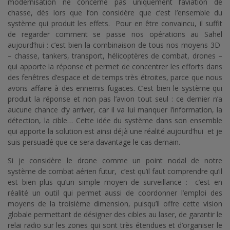
modernisation ne concerne pas uniquement l’aviation de
chasse, dès lors que l’on considère que c’est l’ensemble du
système qui produit les effets. Pour en être convaincu, il suffit
de regarder comment se passe nos opérations au Sahel
aujourd’hui : c’est bien la combinaison de tous nos moyens 3D
– chasse, tankers, transport, hélicoptères de combat, drones –
qui apporte la réponse et permet de concentrer les efforts dans
des fenêtres d’espace et de temps très étroites, parce que nous
avons affaire à des ennemis fugaces. C’est bien le système qui
produit la réponse et non pas l’avion tout seul : ce dernier n’a
aucune chance d’y arriver, car il va lui manquer l’information, la
détection, la cible… Cette idée du système dans son ensemble
qui apporte la solution est ainsi déjà une réalité aujourd’hui et je
suis persuadé que ce sera davantage le cas demain.
Si je considère le drone comme un point nodal de notre
système de combat aérien futur, c’est qu’il faut comprendre qu’il
est bien plus qu’un simple moyen de surveillance : c’est en
réalité un outil qui permet aussi de coordonner l’emploi des
moyens de la troisième dimension, puisqu’il offre cette vision
globale permettant de désigner des cibles au laser, de garantir le
relai radio sur les zones qui sont très étendues et d’organiser le