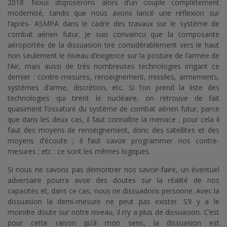
2018. Nous disposerons alors d’un couple complètement
modernisé, tandis que nous avons lancé une réflexion sur
l’après- ASMPA dans le cadre des travaux sur le système de
combat aérien futur. Je suis convaincu que la composante
aéroportée de la dissuasion tire considérablement vers le haut
non seulement le niveau d’exigence sur la posture de l’armée de
l’Air, mais aussi de très nombreuses technologies irrigant ce
dernier : contre-mesures, renseignement, missiles, armements,
systèmes d’arme, discrétion, etc. Si l’on prend la liste des
technologies qui tirent le nucléaire, on retrouve de fait
quasiment l’ossature du système de combat aérien futur, parce
que dans les deux cas, il faut connaître la menace ; pour cela il
faut des moyens de renseignement, donc des satellites et des
moyens d’écoute ; il faut savoir programmer nos contre-
mesures ; etc : ce sont les mêmes logiques.
Si nous ne savons pas démontrer nos savoir-faire, un éventuel
adversaire pourra avoir des doutes sur la réalité de nos
capacités et, dans ce cas, nous ne dissuadons personne. Avec la
dissuasion la demi-mesure ne peut pas exister. S’il y a le
moindre doute sur notre niveau, il n’y a plus de dissuasion. C’est
pour cette raison qu’à mon sens, la dissuasion est