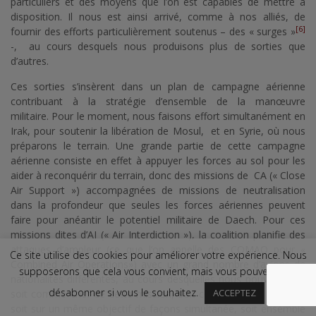
particuliers et des moyens que l’on est capables de mettre à
disposition. Il nous est ainsi arrivé, comme à nos alliés, de
[6]
fournir des efforts particulièrement soutenus – des « surges »
-, au cours desquels nous produisons plus de sorties que
d’autres.
Ces sorties s’insèrent dans un plan de campagne aérienne
contribuant à la stratégie d’ensemble de la manœuvre
militaire. Pour le moment, nous faisons effort simultanément en
Irak, pour soutenir la libération de Mosul, et en Syrie, où nous
préparons le terrain. Une grande partie de cette campagne
aérienne consiste en effet à appuyer les forces au sol pour les
aider à reconquérir du terrain, donc des missions de CA (« Close
Air Support ») accompagnées de missions de neutralisation
dans la profondeur que seules les forces aériennes peuvent
faire pour anéantir le potentiel militaire de Daech. Pour ces
missions dites d’AI (« Air Interdiction »), la coalition planifie des
attaques d’ampleur (ce que l’on appelle des COMAO pour «
Ce site utilise des cookies pour améliorer votre expérience. Nous
Combined Air Operations») avec un grand nombre d’avions de
supposerons que cela vous convient, mais vous pouvez vous
nationalités différentes, au cours desquelles nous pouvons agir
désabonner si vous le souhaitez.
ACCEPTEZ
soit comme chef de cette mission, soit comme avion équipier,
soit sur un même objectif de façons simultanée, soit ensemble