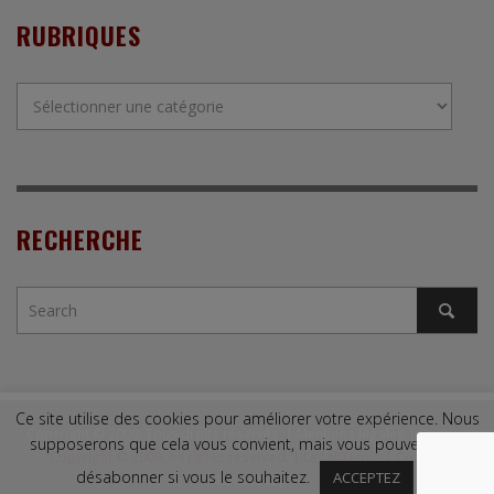
RUBRIQUES
Rubriques
RECHERCHE
Ce site utilise des cookies pour améliorer votre expérience. Nous
Copyright © 2009. Tous droits réservés. |
Mentions légales
|
Contact
supposerons que cela vous convient, mais vous pouvez vous
Copyright © 2009. All rights reserved. |
Legal Terms
|
Contact
désabonner si vous le souhaitez.
ACCEPTEZ
↑ Back to top