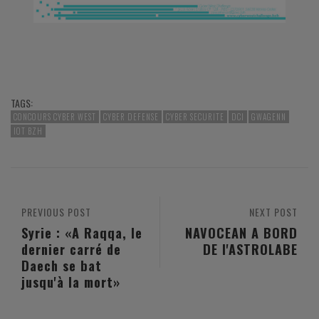
1256QCyber_West_Challenge_-
1
ancement_2nde_=E9dition.pdf=_Page_4
_Lanc
TAGS:
CONCOURS CYBER WEST
CYBER DEFENSE
CYBER SECURITE
DCI
GWAGENN
IOT BZH
PREVIOUS POST
NEXT POST
Syrie : «A Raqqa, le
NAVOCEAN A BORD
dernier carré de
DE l'ASTROLABE
Daech se bat
jusqu'à la mort»