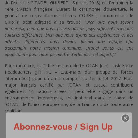
de l’exercice CITADEL GUIBERT 18 (mars 2018) et d’entraîner la
1ere division française. Durant la cérémonie d’ouverture, le
général de corps d’armée Thierry CORBET, commandant le
CRR-Fr, s’est adressé à sa troupe: “
Bien que nous soyons
nombreux, bien que nous provenions de pays différents avec des
cultures différentes, bien que nous ayons des expériences et des
attentes différentes, nous devons former une équipe afin
d’accomplir notre mission commune. Citadel Bonus est une
opportunité pour nous permettre d’atteindre cet objectif.
”
Pour mémoire, le CRR-Fr est en alerte OTAN Joint Task Force
Headquarters (JTF HQ – Etat-major d’un groupe de forces
interarmées) pour un an à compter du 1er juillet 2017. Etat-
major français certifié par l’OTAN et auquel contribuent
également 14 nations alliées, il peut être engagé dans un
environnement interarmées, multinational dans le cadre de
l’OTAN, de l’Union européenne, de la France ou de toute autre
coalition.
Abonnez-vous / Sign Up