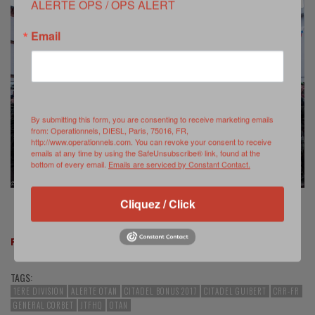
ALERTE OPS / OPS ALERT
Email
By submitting this form, you are consenting to receive marketing emails
from: Operationnels, DIESL, Paris, 75016, FR,
http://www.operationnels.com. You can revoke your consent to receive
emails at any time by using the SafeUnsubscribe® link, found at the
bottom of every email.
Emails are serviced by Constant Contact.
Cliquez / Click
Cérémonie d’ouverture de l’Exercice Citadel Bonus 2017
Photos © CRR-Fr, 2017
TAGS:
1ERE DIVISION
ALERTE OTAN
CITADEL BONUS 2017
CITADEL GUIBERT
CRR-FR
GENERAL CORBET
JTFHQ
OTAN