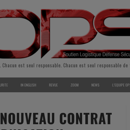
. Chacun est seul responsable. Chacun est seul responsable de 
URITE
IN ENGLISH
REVUE
ZOOM
NEWS
L’EQUIPE OP
CURITÉ INTÉRIEURE
SUPPORT & SUSTAINMENT
ENTRETIENS
2009
L’ÉQUIPE 
SERVE & GARDE NATIONALE
LOGISTIC / SUPPLY CHAIN
REPORTAGES
2010
POUR NOU
 NOUVEAU CONTRAT
RMATION/ ENTRAÎNEMENT
DEFENSE
ANALYSE
2011
KIT MEDIA