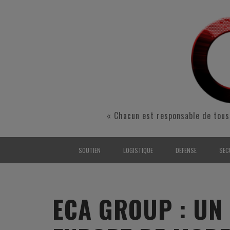
« Chacun est responsable de tous
SOUTIEN
LOGISTIQUE
DEFENSE
SEC
INTERARMÉES
INTERARMÉES
INTERARMÉES
SÉ
TERRE
TERRE
TERRE
RÉ
ECA GROUP : UN
AIR
AIR
AIR
FO