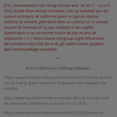
[13]
L’International Crisis Group écrivait ainsi en 2017 : « [La FC-
G5S]
résulte d’une volonté croissante, tant du continent que des
acteurs extérieurs, de mettre en œuvre ce type de réponse
militaire de nouvelle génération dans un contexte où le concept
onusien de maintien de la paix, inadapté à des conflits
asymétriques et au terrorisme suscite de plus en plus de
scepticisme.
» >>>
https://www.crisisgroup.org/fr/africa/west-
africa/burkina-faso/258-force-du-g5-sahel-trouver-sa-place-
dans-lembouteillage-securitaire
***
Autre références bibliographiques
https://www.lemonde.fr/afrique/article/2020/03/15/dans-le-nord-
est-du-mali-le-grand-sentiment-d-abandon-des-habitants-de-
menaka
https://www.lepoint.fr/monde/a-menaka-dans-le-nord-du-mali-
les-armes-ont-commence-a-se-taire-01-12-2020
https://www.lemonde.fr/afrique/article/2021/02/03/mali-six-