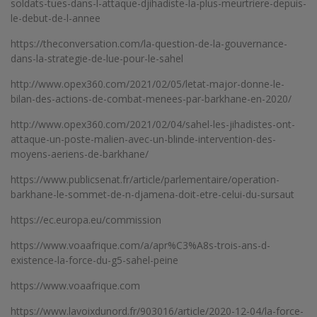
soldats-tues-dans-l-attaque-djihadiste-la-plus-meurtriere-depuis-
le-debut-de-l-annee
https://theconversation.com/la-question-de-la-gouvernance-
dans-la-strategie-de-lue-pour-le-sahel
http://www.opex360.com/2021/02/05/letat-major-donne-le-
bilan-des-actions-de-combat-menees-par-barkhane-en-2020/
http://www.opex360.com/2021/02/04/sahel-les-jihadistes-ont-
attaque-un-poste-malien-avec-un-blinde-intervention-des-
moyens-aeriens-de-barkhane/
https://www.publicsenat.fr/article/parlementaire/operation-
barkhane-le-sommet-de-n-djamena-doit-etre-celui-du-sursaut
https://ec.europa.eu/commission
https://www.voaafrique.com/a/apr%C3%A8s-trois-ans-d-
existence-la-force-du-g5-sahel-peine
https://www.voaafrique.com
https://www.lavoixdunord.fr/903016/article/2020-12-04/la-force-