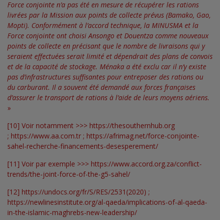
Force conjointe n’a pas été en mesure de récupérer les rations
livrées par la Mission aux points de collecte prévus (Bamako, Gao,
Mopti).
Conformément à l’accord technique, la MINUSMA et la
Force conjointe ont choisi Ansongo et Douentza comme nouveaux
points de collecte en précisant que le nombre de livraisons qui y
seraient effectuées serait limité et dépendrait des plans de convois
et de la capacité de stockage. Ménaka a été exclu car il n’y existe
pas d’infrastructures suffisantes pour entreposer des rations ou
du carburant. Il a souvent été demandé aux forces françaises
d’assurer le transport de rations à l’aide de leurs moyens aériens.
»
[10]
Voir notamment >>>
https://thesouthernhub.org
;
https://www.aa.com.tr
;
https://afrimag.net/force-conjointe-
sahel-recherche-financements-desesperement/
[11]
Voir par exemple >>>
https://www.accord.org.za/conflict-
trends/the-joint-force-of-the-g5-sahel/
[12]
https://undocs.org/fr/S/RES/2531(2020)
;
https://newlinesinstitute.org/al-qaeda/implications-of-al-qaeda-
in-the-islamic-maghrebs-new-leadership/