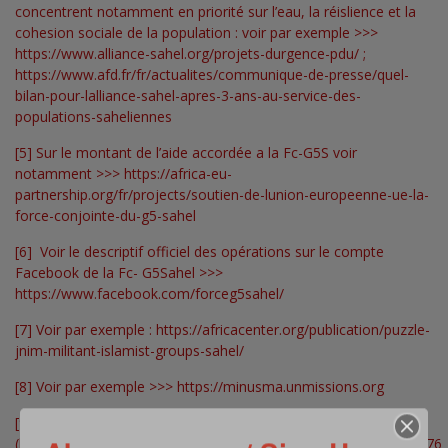
concentrent notamment en priorité sur l’eau, la réislience et la
cohesion sociale de la population : voir par exemple >>>
https://www.alliance-sahel.org/projets-durgence-pdu/
;
https://www.afd.fr/fr/actualites/communique-de-presse/quel-
bilan-pour-lalliance-sahel-apres-3-ans-au-service-des-
populations-saheliennes
[5]
Sur le montant de l’aide accordée a la Fc-G5S voir
notamment >>>
https://africa-eu-
partnership.org/fr/projects/soutien-de-lunion-europeenne-ue-la-
force-conjointe-du-g5-sahel
[6]
Voir le descriptif officiel des opérations sur le compte
Facebook de la Fc- G5Sahel >>>
https://www.facebook.com/forceg5sahel/
[7]
Voir par exemple :
https://africacenter.org/publication/puzzle-
jnim-militant-islamist-groups-sahel/
[8]
Voir par exemple >>>
https://minusma.unmissions.org
[9]
Voir le rapport de l’ONU page 10
(
https://reliefweb.int/sites/reliefweb.int/files/resources/S_2020_476