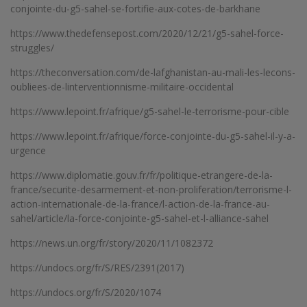
conjointe-du-g5-sahel-se-fortifie-aux-cotes-de-barkhane
https://www.thedefensepost.com/2020/12/21/g5-sahel-force-
struggles/
https://theconversation.com/de-lafghanistan-au-mali-les-lecons-
oubliees-de-linterventionnisme-militaire-occidental
https://www.lepoint.fr/afrique/g5-sahel-le-terrorisme-pour-cible
https://www.lepoint.fr/afrique/force-conjointe-du-g5-sahel-il-y-a-
urgence
https://www.diplomatie.gouv.fr/fr/politique-etrangere-de-la-
france/securite-desarmement-et-non-proliferation/terrorisme-l-
action-internationale-de-la-france/l-action-de-la-france-au-
sahel/article/la-force-conjointe-g5-sahel-et-l-alliance-sahel
https://news.un.org/fr/story/2020/11/1082372
https://undocs.org/fr/S/RES/2391(2017)
https://undocs.org/fr/S/2020/1074