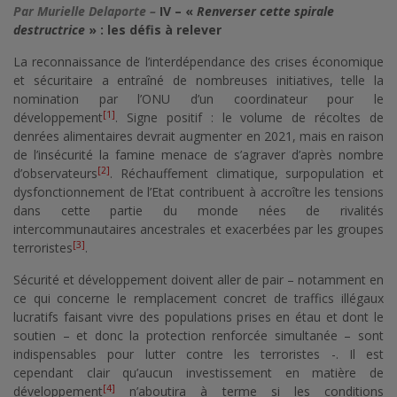
Par Murielle Delaporte –
IV – «
Renverser cette spirale
destructrice
» : les défis à relever
La reconnaissance de l’interdépendance des crises économique
et sécuritaire a entraîné de nombreuses initiatives, telle la
nomination par l’ONU d’un coordinateur pour le
[1]
développement
. Signe positif : le volume de récoltes de
denrées alimentaires devrait augmenter en 2021, mais en raison
de l’insécurité la famine menace de s’agraver d’après nombre
[2]
d’observateurs
. Réchauffement climatique, surpopulation et
dysfonctionnement de l’Etat contribuent à accroître les tensions
dans cette partie du monde nées de rivalités
intercommunautaires ancestrales et exacerbées par les groupes
[3]
terroristes
.
Sécurité et développement doivent aller de pair – notamment en
ce qui concerne le remplacement concret de traffics illégaux
lucratifs faisant vivre des populations prises en étau et dont le
soutien – et donc la protection renforcée simultanée – sont
indispensables pour lutter contre les terroristes -. Il est
cependant clair qu’aucun investissement en matière de
[4]
développement
n’aboutira à terme si les conditions