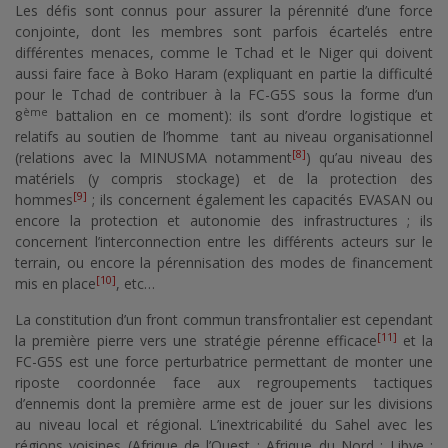
Les défis sont connus pour assurer la pérennité d’une force
conjointe, dont les membres sont parfois écartelés entre
différentes menaces, comme le Tchad et le Niger qui doivent
aussi faire face à Boko Haram (expliquant en partie la difficulté
pour le Tchad de contribuer à la FC-G5S sous la forme d’un
ème
8
battalion en ce moment): ils sont d’ordre logistique et
relatifs au soutien de l’homme tant au niveau organisationnel
[8]
(relations avec la MINUSMA notamment
) qu’au niveau des
matériels (y compris stockage) et de la protection des
[9]
hommes
; ils concernent également les capacités EVASAN ou
encore la protection et autonomie des infrastructures ; ils
concernent l’interconnection entre les différents acteurs sur le
terrain, ou encore la pérennisation des modes de financement
[10]
mis en place
, etc…
La constitution d’un front commun transfrontalier est cependant
[11]
la première pierre vers une stratégie pérenne efficace
et la
FC-G5S est une force perturbatrice permettant de monter une
riposte coordonnée face aux regroupements tactiques
d’ennemis dont la première arme est de jouer sur les divisions
au niveau local et régional. L’inextricabilité du Sahel avec les
régions voisines (Afrique de l’Ouest ; Afrique du Nord ; Libye ;