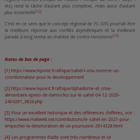
etc) rend la tâche d’autant plus complexe, mais aussi d’autant
[12]
plus essentielle
.
C’est en ce sens que le concept régional de FC-G5S pourrait être
la meilleure réponse aux conflits asymétriques et la meilleure
[13]
parade à long terme en matière de contre-terrorisme
.
Notes de bas de page :
[1]
https://www.lepoint.fr/afrique/sahel-l-onu-nomme-un-
coordonnateur-pour-le-developpement
[2]
https://www.lepoint.fr/afrique/djihadisme-et-crise-
alimentaire-epees-de-damocles-sur-le-sahel-04-12-2020-
2404281_3826.php
[3]
Pour un excellent historique et des références chiffrées, voir :
https://www.maliweb.net/contributions/le-sahel-en-2021-pour-
empecher-la-deterioration-de-se-poursuivre-2914328.html
[4]
Les programmes d’aide sont très nombreux et se