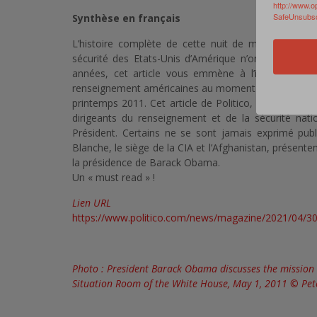
http://www.o
SafeUnsubscr
Synthèse en français
L’histoire complète de cette nuit de mai 2011 n’a 
sécurité des Etats-Unis d’Amérique n’ont jamais déc
années, cet article vous emmène à l’intérieur de
renseignement américaines au moment où l’opération 
printemps 2011. Cet article de Politico, en anglais, 
dirigeants du renseignement et de la sécurité nati
Président. Certains ne se sont jamais exprimé pu
Blanche, le siège de la CIA et l’Afghanistan, présente
la présidence de Barack Obama.
Un « must read » !
Lien URL
https://www.politico.com/news/magazine/2021/04/30
Photo : President Barack Obama discusses the mission 
Situation Room of the White House, May 1, 2011
©
Pet