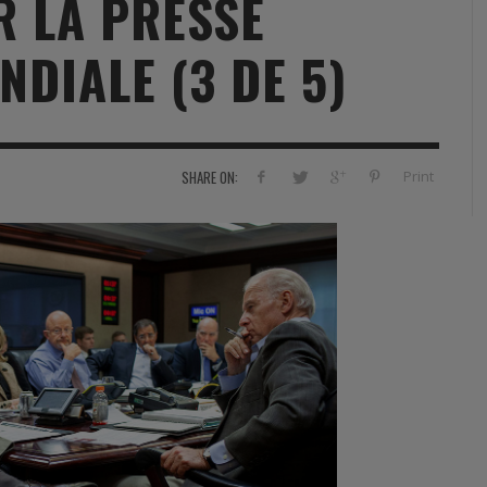
R LA PRESSE
RVIE
SECURITY
HISTOIRE
2012
DIALE (3 DE 5)
ÎNEMENT
TONOMIE
TRAINING
LE COIN DE LA « REDACCHEF »
2013
ORT
SURVIVAL / AUTONOMY / SPORT
L’ŒIL DE ROMAIN PETIT
2014
S
CURITÉ PRIVÉE
INDUSTRIES
JEUNES AUTEURS
2015
Print
SHARE ON:
DUSTRIES
DOCUMENTATION THÉMATIQUE
2016
RCES DE SÉCURITÉ ÉTRANGÈRES
VIDÉO
2017
PODCAST
2018
EVÈNEMENT
2019
2020
2021
2022