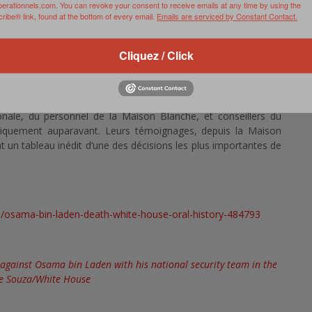
perationnels.com. You can revoke your consent to receive emails at any time by using the
ibe® link, found at the bottom of every email.
Emails are serviced by Constant Contact.
jamais été racontée en détail, les hauts responsables de la
Cliquez / Click
rit le contexte de cette prise de décision décisive. Après 10
 la «
West Wing
» de la Maison blanche et des agences de
« Neptune’s Spear » a pris forme durant l’automne 2010 et le
est basé sur des interviews uniques et exclusives auprès de 30
onale, du personnel de la Maison Blanche, et conseillers du
bliquement auparavant. Leurs témoignages, depuis la Maison
nt un tableau inédit d’une des décisions les plus importantes de
/osama-bin-laden-death-white-house-oral-history-484793
against Osama bin Laden with his national security team in the
e Souza/White House