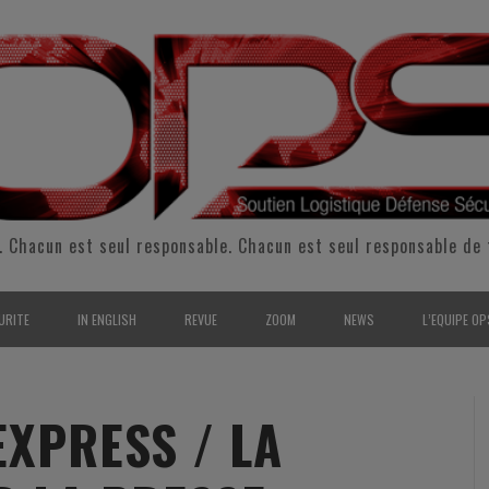
. Chacun est seul responsable. Chacun est seul responsable de 
URITE
IN ENGLISH
REVUE
ZOOM
NEWS
L’EQUIPE OP
CURITÉ INTÉRIEURE
SUPPORT & SUSTAINMENT
ENTRETIENS
2009
L’ÉQUIPE 
SERVE & GARDE NATIONALE
LOGISTIC / SUPPLY CHAIN
REPORTAGES
2010
POUR NOU
EXPRESS / LA
RMATION/ ENTRAÎNEMENT
DEFENSE
ANALYSE
2011
KIT MEDIA