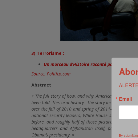
3) Terrorisme :
Un morceau d’Histoire raconté par les acteurs q
Abon
Source: Politico.com
ALERTE
Abstract
«
The full story of how, and why, America’s top security
Email
been told. This oral history—the story inside the West
over the fall of 2010 and spring of 2011—is based on e
national security leaders, White House staff, and pr
before, and roughly half of those pictured in Souza’
headquarters and Afghanistan itself, paint a neve
Obama’s presidency. »
By submittin