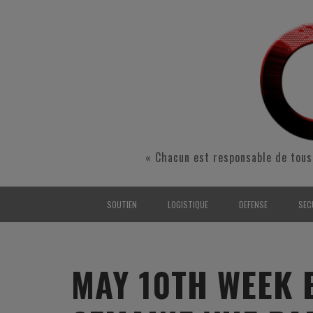
« Chacun est responsable de tous
SOUTIEN
LOGISTIQUE
DEFENSE
SEC
INTERARMÉES
INTERARMÉES
INTERARMÉES
SÉ
TERRE
TERRE
TERRE
RÉ
MAY 10TH WEEK 
AIR
AIR
AIR
FO