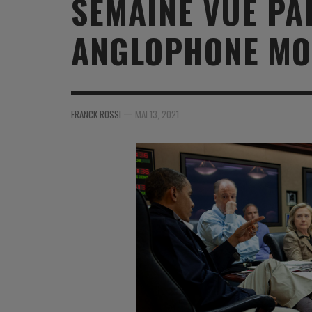
SEMAINE VUE PA
MER
MER
MER
SU
ANGLOPHONE MON
SOUTIEN SANTÉ
FORMATION/ ENTRAÎNEMENT
FORMATION/ ENTRA
AU
SOUTIEN CARBURANT
INDUSTRIES
INDUSTRIES
SP
MCO
ARMÉES ÉTRANGÈRES
ARMÉES ÉTRANGÈRE
SÉ
—
FRANCK ROSSI
MAI 13, 2021
FORMATION/ ENTRAÎNEMENT
IN
INDUSTRIES
FO
ARMÉES ÉTRANGÈRES