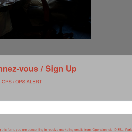
ui la firent: il y a 10 ans, la mort du leader D’Al Quaida
nez-vous / Sign Up
 OPS / OPS ALERT
 officials decided to pull the trigger that night in May has never
 Wing and U.S. intelligence agencies as Neptune’s Spear coalesced
xtensive original interviews with nearly 30 key intelligence and
esidential aides—including some who have never spoken publicly
s famous photograph. Their accounts, from the White House, CIA
r-before-seen view of the most momentous decision of Barack
g this form, you are consenting to receive marketing emails from: Operationnels, DIESL, Pari