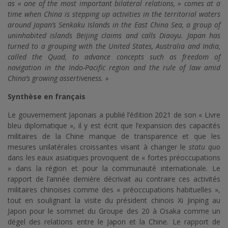
as « one of the most important bilateral relations, » comes at a
time when China is stepping up activities in the territorial waters
around Japan’s Senkaku Islands in the East China Sea, a group of
uninhabited islands Beijing claims and calls Diaoyu. Japan has
turned to a grouping with the United States, Australia and India,
called the Quad, to advance concepts such as freedom of
navigation in the Indo-Pacific region and the rule of law amid
China’s growing assertiveness. »
Synthèse en français
Le gouvernement Japonais a publié l’édition 2021 de son « Livre
bleu diplomatique », il y est écrit que l’expansion des capacités
militaires de la Chine manque de transparence et que les
mesures unilatérales croissantes visant à changer le
statu quo
dans les eaux asiatiques provoquent de « fortes préoccupations
» dans la région et pour la communauté internationale. Le
rapport de l’année dernière décrivait au contraire ces activités
militaires chinoises comme des « préoccupations habituelles »,
tout en soulignant la visite du président chinois Xi Jinping au
Japon pour le sommet du Groupe des 20 à Osaka comme un
dégel des relations entre le Japon et la Chine. Le rapport de