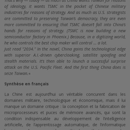
That’s why — today — as much as China wants Taiwan for reasons
of ideology, it wants TSMC in the pocket of Chinese military
industries for reasons of strategy. And as much as U.S. strategists
are committed to preserving Taiwan’s democracy, they are even
more committed to ensuring that TSMC doesn’t fall into China’s
hands for reasons of strategy. (TSMC is now building a new
semiconductor factory in Phoenix.) Because, in a digitizing world,
he who controls the best chip maker will control … a lot.
Just read “2034.” In the novel, China gains the technological edge
with superior A.I.-driven cybercloaking, satellite spoofing and
stealth materials. It’s then able to launch a successful surprise
attack on the U.S. Pacific Fleet. And the first thing China does is
seize Taiwan.
«
Synthèse en français
La Chine est aujourd’hui un véritable concurent dans les
domaines militaire, technologique et économique, mais il lui
manque un domaine critique : la conception et la fabrication de
microprocesseurs et puces de mémoire avancés, qui sont la
condition indispensable au développement de l’intelligence
artificielle, de l’apprentissage automatique, de l’informatique