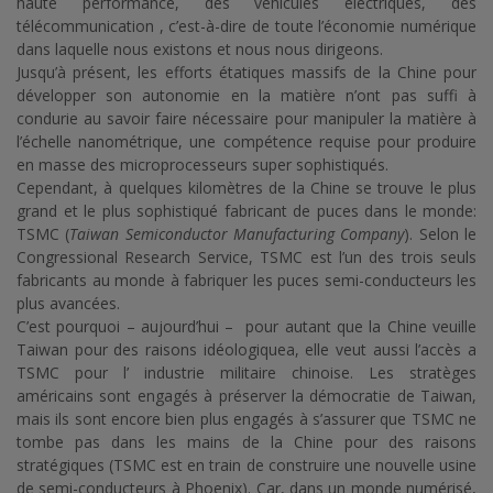
haute performance, des véhicules électriques, des
télécommunication , c’est-à-dire de toute l’économie numérique
dans laquelle nous existons et nous nous dirigeons.
Jusqu’à présent, les efforts étatiques massifs de la Chine pour
développer son autonomie en la matière n’ont pas suffi à
condurie au savoir faire nécessaire pour manipuler la matière à
l’échelle nanométrique, une compétence requise pour produire
en masse des microprocesseurs super sophistiqués.
Cependant, à quelques kilomètres de la Chine se trouve le plus
grand et le plus sophistiqué fabricant de puces dans le monde:
TSMC (
Taiwan Semiconductor Manufacturing Company
). Selon le
Congressional Research Service, TSMC est l’un des trois seuls
fabricants au monde à fabriquer les puces semi-conducteurs les
plus avancées.
C’est pourquoi – aujourd’hui – pour autant que la Chine veuille
Taiwan pour des raisons idéologiquea, elle veut aussi l’accès a
TSMC pour l’ industrie militaire chinoise. Les stratèges
américains sont engagés à préserver la démocratie de Taiwan,
mais ils sont encore bien plus engagés à s’assurer que TSMC ne
tombe pas dans les mains de la Chine pour des raisons
stratégiques (TSMC est en train de construire une nouvelle usine
de semi-conducteurs à Phoenix). Car, dans un monde numérisé,