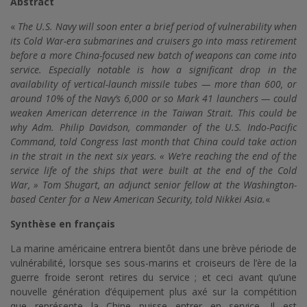
Abstract
«
The U.S. Navy will soon enter a brief period of vulnerability when
its Cold War-era submarines and cruisers go into mass retirement
before a more China-focused new batch of weapons can come into
service. Especially notable is how a significant drop in the
availability of vertical-launch missile tubes — more than 600, or
around 10% of the Navy’s 6,000 or so Mark 41 launchers — could
weaken American deterrence in the Taiwan Strait. This could be
why Adm. Philip Davidson, commander of the U.S. Indo-Pacific
Command, told Congress last month that China could take action
in the strait in the next six years. « We’re reaching the end of the
service life of the ships that were built at the end of the Cold
War, » Tom Shugart, an adjunct senior fellow at the Washington-
based Center for a New American Security, told Nikkei Asia.
«
Synthèse en français
La marine américaine entrera bientôt dans une brève période de
vulnérabilité, lorsque ses sous-marins et croiseurs de l’ère de la
guerre froide seront retires du service ; et ceci avant qu’une
nouvelle génération d’équipement plus axé sur la compétition
que représente la Chine puisse entrer en service. Il est