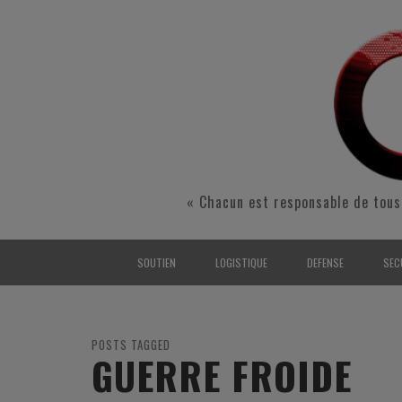
« Chacun est responsable de tous
SOUTIEN
LOGISTIQUE
DEFENSE
SEC
INTERARMÉES
INTERARMÉES
INTERARMÉES
SÉ
TERRE
TERRE
TERRE
RÉ
POSTS TAGGED
GUERRE FROIDE
AIR
AIR
AIR
FO