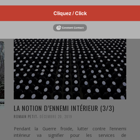
edition of the Diplomatic Bluebook said China’s
une
expansion of military capabilities that …
Cliquez / Click
0 Comments
Read more
ts
LA NOTION D’ENNEMI INTÉRIEUR (3/3)
,
ROMAIN PETIT
DÉCEMBRE 20, 2019
Pendant la Guerre froide, lutter contre l’ennemi
intérieur va signifier pour les services de