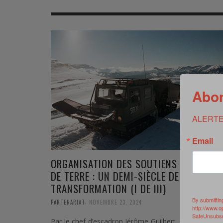
MER
MER
MER
SU
SOUTIEN SANTÉ
FORMATION/ ENTRAÎNEMENT
FORMATION/ ENTRA
AU
SOUTIEN CARBURANT
INDUSTRIES
INDUSTRIES
SP
MCO
ARMÉES ÉTRANGÈRES
ARMÉES ÉTRANGÈRE
SÉ
Abon
FORMATION/ ENTRAÎNEMENT
IN
INDUSTRIES
FO
ALERTE
ARMÉES ÉTRANGÈRES
Email
ORGANISATION DES SOUTIENS DE L’ARMÉ
DE TERRE : UN DEMI-SIÈCLE DE
TRANSFORMATION (I DE III)
By submittin
,
PARTENARIAT
NOVEMBRE 23, 2024
http://www.o
SafeUnsubscr
Par le chef d’escadron Jérôme Guilbert, Officier brev