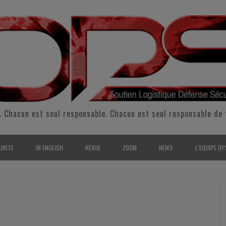
. Chacun est seul responsable. Chacun est seul responsable de 
URITE
IN ENGLISH
REVUE
ZOOM
NEWS
L’EQUIPE OP
CURITÉ INTÉRIEURE
SUPPORT & SUSTAINMENT
ENTRETIENS
2009
L’ÉQUIPE 
SERVE & GARDE NATIONALE
LOGISTIC / SUPPLY CHAIN
REPORTAGES
2010
POUR NOU
RMATION/ ENTRAÎNEMENT
DEFENSE
ANALYSE
2011
KIT MEDIA