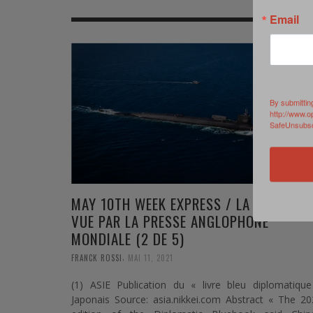
MER
MER
MER
SU
Email
SOUTIEN SANTÉ
FORMATION/ ENTRAÎNEMENT
FORMATION/ ENTRA
AU
SOUTIEN CARBURANT
INDUSTRIES
INDUSTRIES
SP
MCO
ARMÉES ÉTRANGÈRES
ARMÉES ÉTRANGÈRE
SÉ
By submittin
http://www.o
SafeUnsubscr
FORMATION/ ENTRAÎNEMENT
IN
INDUSTRIES
FO
ARMÉES ÉTRANGÈRES
MAY 10TH WEEK EXPRESS / LA SEMAINE
VUE PAR LA PRESSE ANGLOPHONE
MONDIALE (2 DE 5)
,
FRANCK ROSSI
MAI 11, 2021
(1) ASIE Publication du « livre bleu diplomatique
Japonais Source: asia.nikkei.com Abstract « The 2