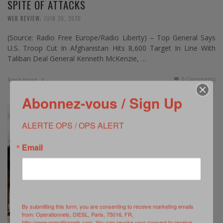
SPITE OF ATTACKS
,
WEB REVIEW
JUIN 20, 2020
(Source: Radio Free Europe/Radio Liberty) – Top General Says
U.S. Troop Cut In Afghanistan Hits 8,600 Target In Line With
Taliban Deal General Kenneth McKenzie, …
0 Comments
Read more
Abonnez-vous / Sign Up
ALERTE OPS / OPS ALERT
Email
By submitting this form, you are consenting to receive marketing emails
from: Operationnels, DIESL, Paris, 75016, FR,
http://www.operationnels.com. You can revoke your consent to receive