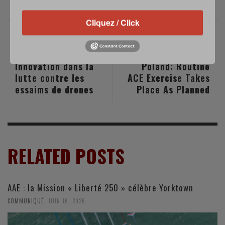
Cliquez / Click
PREVIOUS POST
NEXT POST
Innovation dans la
Poland: Routine
lutte contre les
ACE Exercise Takes
essaims de drones
Place As Planned
RELATED POSTS
AAE : la Mission « Liberté 250 » célèbre Yorktown
,
COMMUNIQUÉ
JUIN 16, 2026