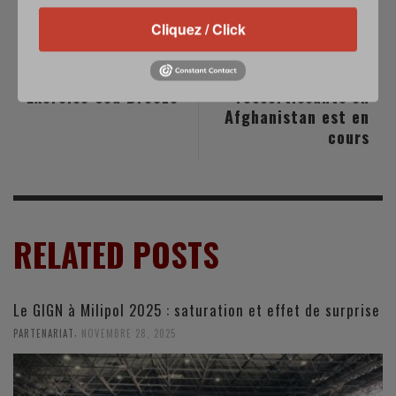
Cliquez / Click
PREVIOUS POST
NEXT POST
NATO : SNMG2
APAGAN :
Participates In
l'évacuation de
Exercise Sea Breeze
ressortissants en
Afghanistan est en
cours
RELATED POSTS
Le GIGN à Milipol 2025 : saturation et effet de surprise
,
PARTENARIAT
NOVEMBRE 28, 2025