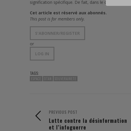
signification spécifique. De fait, dans le contexte de te
Cet article est réservé aux abonnés.
This post is for members only.
S'ABONNER/REGISTER
or
LOG IN
TAGS:
ESPACE
OTAN
SOUVERAINETE
PREVIOUS POST
Lutte contre la désinformation
et l’infoguerre