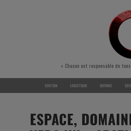
« Chacun est responsable de tous
SOUTIEN
LOGISTIQUE
DEFENSE
SEC
INTERARMÉES
INTERARMÉES
INTERARMÉES
SÉ
TERRE
TERRE
TERRE
RÉ
ESPACE, DOMAIN
AIR
AIR
AIR
FO