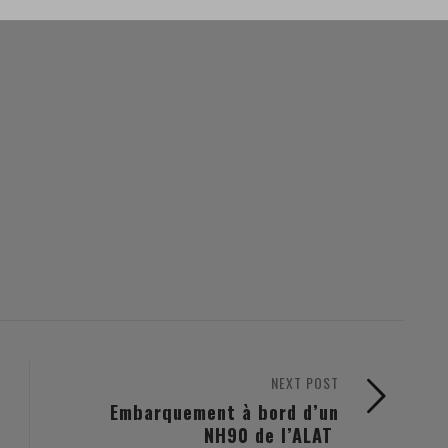
nsion spatiale de ces derni . . .
NEXT POST
Embarquement à bord d’un
NH90 de l’ALAT