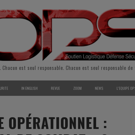
. Chacun est seul responsable. Chacun est seul responsable de 
URITE
IN ENGLISH
REVUE
ZOOM
NEWS
L’EQUIPE OP
CURITÉ INTÉRIEURE
SUPPORT & SUSTAINMENT
ENTRETIENS
2009
L’ÉQUIPE 
SERVE & GARDE NATIONALE
LOGISTIC / SUPPLY CHAIN
REPORTAGES
2010
POUR NOU
E OPÉRATIONNEL :
RMATION/ ENTRAÎNEMENT
DEFENSE
ANALYSE
2011
KIT MEDIA