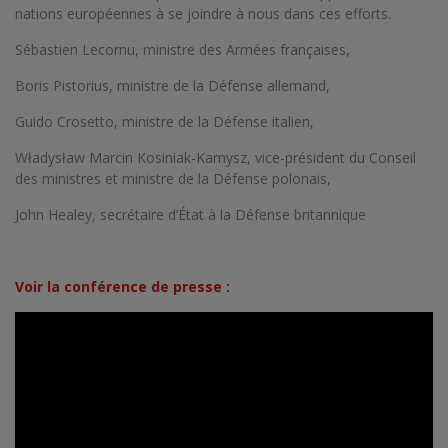
nations européennes à se joindre à nous dans ces efforts.
Sébastien Lecornu, ministre des Armées françaises,
Boris Pistorius, ministre de la Défense allemand,
Guido Crosetto, ministre de la Défense italien,
Władysław Marcin Kosiniak-Kamysz, vice-président du Conseil
des ministres et ministre de la Défense polonais,
John Healey, secrétaire d’État à la Défense britannique
Voir la conférence de presse :