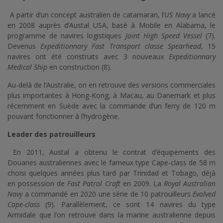
A partir d’un concept australien de catamaran, l’
US Navy
a lancé
en 2008 auprès d’Austal USA, basé à Mobile en Alabama, le
programme de navires logistiques
Joint High Speed Vessel
(7).
Devenus
Expeditionnary Fast Transport classe Spearhead
, 15
navires ont été construits avec 3 nouveaux
Expeditionnary
Medical Ship
en construction (8).
Au-delà de l’Australie, on en retrouve des versions commerciales
plus importantes à Hong-Kong, à Macau, au Danemark et plus
récemment en Suède avec la commande d’un ferry de 120 m
pouvant fonctionner à l’hydrogène.
Leader des patrouilleurs
En 2011, Austal a obtenu le contrat d’équipements des
Douanes australiennes avec le fameux type Cape-class de 58 m
choisi quelques années plus tard par Trinidad et Tobago, déjà
en possession de
Fast Patrol Craft
en 2009. La
Royal Australian
Navy
a commandé en 2020 une série de 10 patrouilleurs
Evolved
Cape-class
(9). Parallèlement, ce sont 14 navires du type
Armidale que l’on retrouve dans la marine australienne depuis