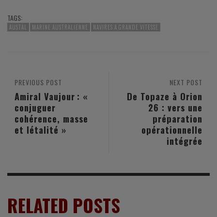
TAGS:
AUSTAL
MARINE AUSTRALIENNE
NAVIRES A GRANDE VITESSE
PREVIOUS POST
NEXT POST
Amiral Vaujour : «
De Topaze à Orion
conjuguer
26 : vers une
cohérence, masse
préparation
et létalité »
opérationnelle
intégrée
RELATED POSTS