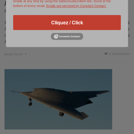
AÉROPORTÉ
emails at any time by using the SafeUnsubscribe® link, found at the
bottom of every email.
Emails are serviced by Constant Contact.
,
REPORTAGE
NOVEMBRE 28, 2018
Cliquez / Click
Photoreportage par le Lieutenant-Colonel (R) Pascal
Podlaziewiez – Durant la mi-novembre et sur quinze jours se
déroulait au nord de Montauban (82) l’exercice FALCON
AMARANTE 18. …
0 Comments
Read more