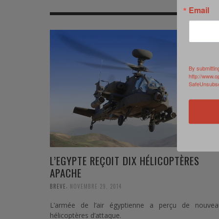
MER
MER
MER
SU
Email
SOUTIEN SANTÉ
FORMATION/ ENTRAÎNEMENT
FORMATION/ ENTRA
AU
SOUTIEN CARBURANT
INDUSTRIES
INDUSTRIES
SP
By submittin
MCO
ARMÉES ÉTRANGÈRES
ARMÉES ÉTRANGÈRE
SÉ
http://www.o
SafeUnsubscr
FORMATION/ ENTRAÎNEMENT
IN
INDUSTRIES
FO
ARMÉES ÉTRANGÈRES
L’EGYPTE REÇOIT DIX HÉLICOPTÈRES
APACHE
,
BREVE
NOVEMBRE 29, 2014
L’armée de l’air égyptienne a perçu de nouvea
hélicoptères d’attaque.