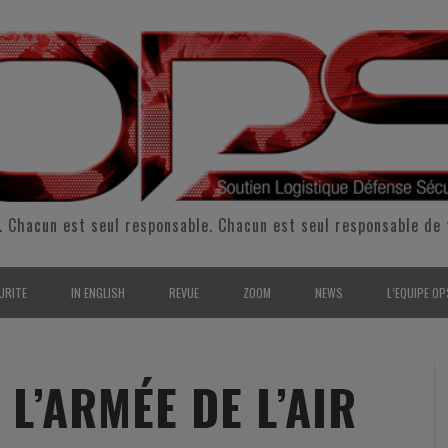
. Chacun est seul responsable. Chacun est seul responsable de 
URITE
IN ENGLISH
REVUE
ZOOM
NEWS
L’EQUIPE OP
CURITÉ INTÉRIEURE
SUPPORT & SUSTAINMENT
ENTRETIENS
2009
L’ÉQUIPE 
SERVE & GARDE NATIONALE
LOGISTIC / SUPPLY CHAIN
REPORTAGES
2010
POUR NOU
L’ARMÉE DE L’AIR
RMATION/ ENTRAÎNEMENT
DEFENSE
ANALYSE
2011
KIT MEDIA