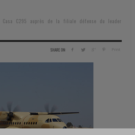
RVIE
SECURITY
HISTOIRE
2012
ÎNEMENT
TONOMIE
TRAINING
LE COIN DE LA « REDACCHEF »
2013
t Casa C295 auprès de la filiale défense du leader
ORT
SURVIVAL / AUTONOMY / SPORT
L’ŒIL DE ROMAIN PETIT
2014
S
CURITÉ PRIVÉE
INDUSTRIES
JEUNES AUTEURS
2015
Print
SHARE ON:
DUSTRIES
DOCUMENTATION THÉMATIQUE
2016
RCES DE SÉCURITÉ ÉTRANGÈRES
VIDÉO
2017
PODCAST
2018
EVÈNEMENT
2019
2020
2021
2022