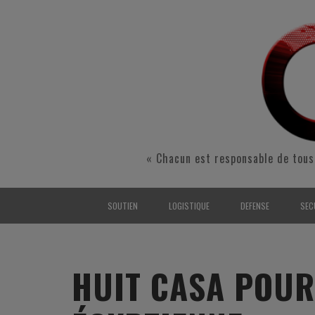
« Chacun est responsable de tous
SOUTIEN
LOGISTIQUE
DEFENSE
SEC
INTERARMÉES
INTERARMÉES
INTERARMÉES
SÉ
TERRE
TERRE
TERRE
RÉ
HUIT CASA POUR 
AIR
AIR
AIR
FO