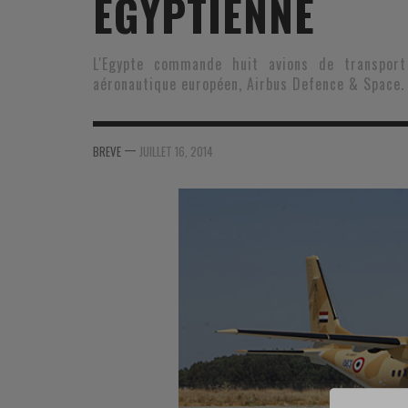
ÉGYPTIENNE
MER
MER
MER
SU
SOUTIEN SANTÉ
FORMATION/ ENTRAÎNEMENT
FORMATION/ ENTRA
AU
L'Egypte commande huit avions de transpor
aéronautique européen, Airbus Defence & Space.
SOUTIEN CARBURANT
INDUSTRIES
INDUSTRIES
SP
MCO
ARMÉES ÉTRANGÈRES
ARMÉES ÉTRANGÈRE
SÉ
—
BREVE
JUILLET 16, 2014
FORMATION/ ENTRAÎNEMENT
IN
INDUSTRIES
FO
ARMÉES ÉTRANGÈRES