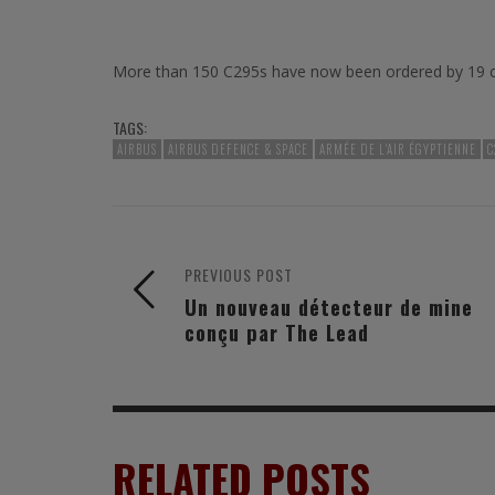
More than 150 C295s have now been ordered by 19 c
TAGS:
AIRBUS
AIRBUS DEFENCE & SPACE
ARMÉE DE L'AIR ÉGYPTIENNE
C
PREVIOUS POST
Un nouveau détecteur de mine
conçu par The Lead
RELATED POSTS