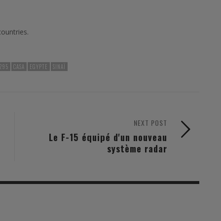
ountries.
295
CASA
EGYPTE
SINAÏ
NEXT POST
Le F-15 équipé d'un nouveau
système radar