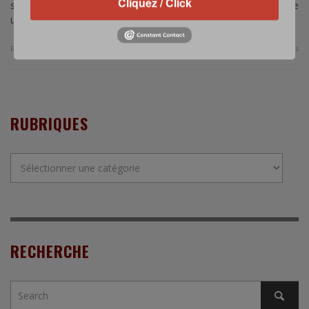
Cliquez / Click
ses forces armées. La somme ainsi dépensée pourrait atteindre
un milliard d’euros.
0 Comments
Read more
RUBRIQUES
Rubriques
RECHERCHE